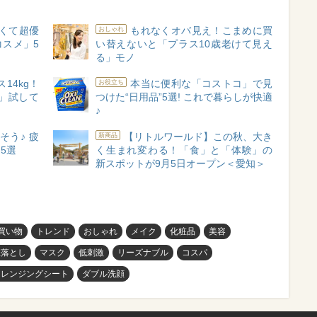
くて超優
もれなくオバ見え！こまめに買
おしゃれ
スメ」5
い替えないと「プラス10歳老けて見え
る」モノ
14kg！
本当に便利な「コストコ」で見
お役立ち
」試して
つけた“日用品”5選! これで暮らしが快適
♪
そう♪ 疲
【リトルワールド】この秋、大き
新商品
5選
く生まれ変わる！「食」と「体験」の
新スポットが9月5日オープン＜愛知＞
買い物
トレンド
おしゃれ
メイク
化粧品
美容
粧落とし
マスク
低刺激
リーズナブル
コスパ
クレンジングシート
ダブル洗顔