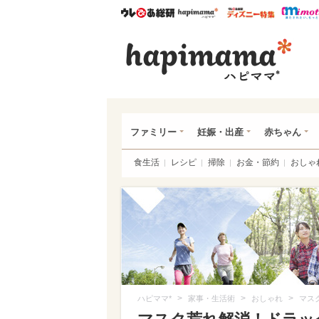
ウレぴあ総研
ハピママ*
ウレぴあ
ハピ
ファミリー
妊娠・出産
赤ちゃん
食生活
レシピ
掃除
お金・節約
おしゃ
>
>
>
ハピママ*
家事・生活術
おしゃれ
マス