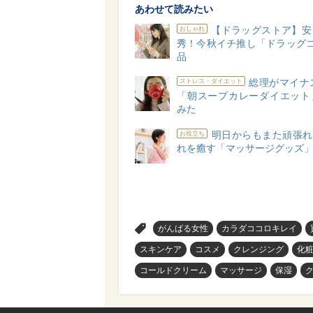
あわせて読みたい
【ドラッグストア】安
おしゃれ
秀！今秋イチ推し「ドラッグコ
品
総理がマイナス
ストレス・ダイエット
「朝スープカレーダイエット
みた
明日からもまた頑張れ
お役立ち
れを癒す「マッサージグッズ」
>
がんばる女性
カラダココロキレイ
スキンケア
コスメ
クレンジング
化
コールドクリーム
マッサージ
保湿