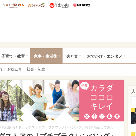
総研 ディズニー特集
mimot.
うまいめし
うまいパン
うまい肉
Medery.
ママ*
子育て・教育
家事・生活術
夫と妻
おでかけ・エンタメ
れ
お役立ち
社会・制度
人
1
ク荒れ解消！ドラッグストアの「プチプラクレンジング」5品を検証してみた
2