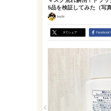
マスク荒れ解消！ドラッ
5品を検証してみた（写真 
hochi
Xでシェア
Faceboo
<