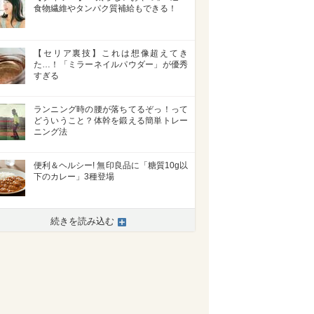
食物繊維やタンパク質補給もできる！
【セリア裏技】これは想像超えてき
た…！「ミラーネイルパウダー」が優秀
すぎる
ランニング時の腰が落ちてるぞっ！って
どういうこと？体幹を鍛える簡単トレー
ニング法
便利＆ヘルシー! 無印良品に「糖質10g以
下のカレー」3種登場
続きを読み込む
>