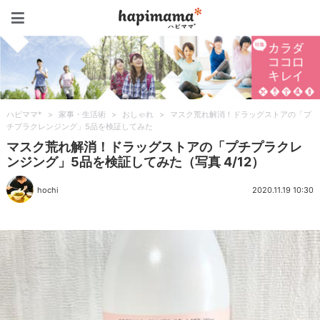
ハピママ*
ハピママ*
>
家事・生活術
>
おしゃれ
>
マスク荒れ解消！ドラッグストアの「プ
チプラクレンジング」5品を検証してみた
マスク荒れ解消！ドラッグストアの「プチプラクレ
ンジング」5品を検証してみた（写真 4/12）
hochi
2020.11.19 10:30