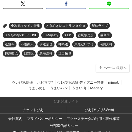
全次元イケメン特集
ときめきレストラン☆☆☆
配信ライブ
>
3 Majesty×X.I.P. LIVE
3 Majesty
X.I.P.
音羽慎之介
霧島司
辻魁斗
不破剣人
伊達京也
神崎透
岸尾だいすけ
浪川大輔
柿原徹也
日野聡
鳥海浩輔
江口拓也
ページの先頭へ
ウレぴあ総研
|
ハピママ*
|
ウレぴあ総研 ディズニー特集
|
mimot.
|
うまいめし
|
うまいパン
|
うまい肉
|
Medery.
ぴあ関連サイト
チケットぴあ
ぴあ(アプリ&Web)
会社案内
プライバシーポリシー
アクセスデータの利用・著作権等
外部送信ポリシー