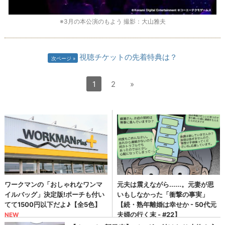
※3月の本公演のもよう 撮影：大山雅夫
視聴チケットの先着特典は？
次ページ
1
2
»