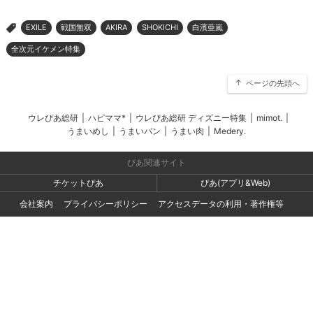
EXILE
戦国無双
AKIRA
SHOKICHI
白濱亜嵐
>
全次元イケメン特集
ページの先頭へ
ウレぴあ総研
|
ハピママ*
|
ウレぴあ総研 ディズニー特集
|
mimot.
|
うまいめし
|
うまいパン
|
うまい肉
|
Medery.
ぴあ関連サイト
チケットぴあ
ぴあ(アプリ&Web)
会社案内
プライバシーポリシー
アクセスデータの利用・著作権等
外部送信ポリシー
広告出稿・お取り組みのご相談・情報掲載・その他お問い合わせ
一般の読者の方・ユーザーの方からのお問い合わせ
Copyright (C) PIA Corporation. All Rights Reserved.