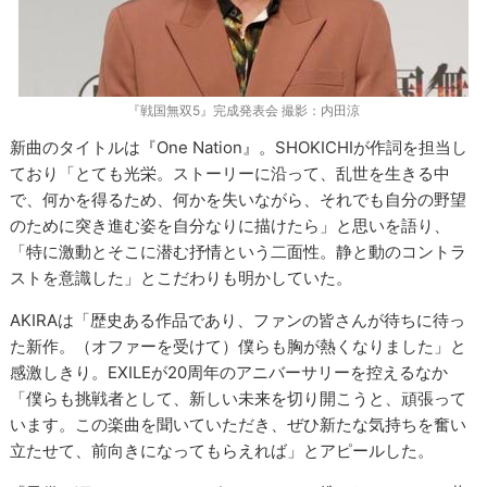
『戦国無双5』完成発表会 撮影：内田涼
新曲のタイトルは『One Nation』。SHOKICHIが作詞を担当し
ており「とても光栄。ストーリーに沿って、乱世を生きる中
で、何かを得るため、何かを失いながら、それでも自分の野望
のために突き進む姿を自分なりに描けたら」と思いを語り、
「特に激動とそこに潜む抒情という二面性。静と動のコントラ
ストを意識した」とこだわりも明かしていた。
AKIRAは「歴史ある作品であり、ファンの皆さんが待ちに待っ
た新作。（オファーを受けて）僕らも胸が熱くなりました」と
感激しきり。EXILEが20周年のアニバーサリーを控えるなか
「僕らも挑戦者として、新しい未来を切り開こうと、頑張って
います。この楽曲を聞いていただき、ぜひ新たな気持ちを奮い
立たせて、前向きになってもらえれば」とアピールした。