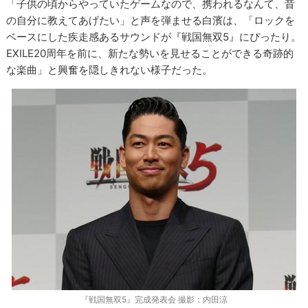
「子供の頃からやっていたゲームなので、携われるなんて、昔
の自分に教えてあげたい」と声を弾ませる白濱は、「ロックを
ベースにした疾走感あるサウンドが『戦国無双5』にぴったり。
EXILE20周年を前に、新たな勢いを見せることができる奇跡的
な楽曲」と興奮を隠しきれない様子だった。
『戦国無双5』完成発表会 撮影：内田涼