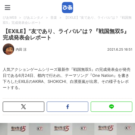
ぴあWEB
ぴあWEB
>
ぴあエンタメ
>
音楽
>
【EXILE】“友であり、ライバル”は？『戦国無
双5』完成発表会レポート
【EXILE】“友であり、ライバル”は？『戦国無双5』
完成発表会レポート
内田 涼
2021.6.25 16:51
人気アクションゲームシリーズ最新作『戦国無双5』の完成発表会が発売
日である6月24日、都内で行われ、テーマソング『One Nation』を書き
下ろしたEXILEのAKIRA、SHOKICHI、白濱亜嵐が出席。その様子をレポ
ートする。