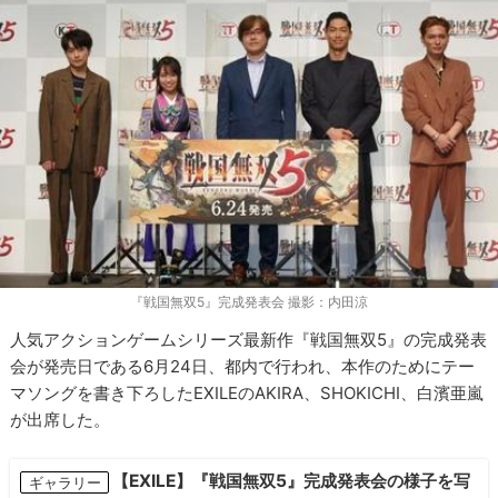
『戦国無双5』完成発表会 撮影：内田涼
人気アクションゲームシリーズ最新作『戦国無双5』の完成発表
会が発売日である6月24日、都内で行われ、本作のためにテー
マソングを書き下ろしたEXILEのAKIRA、SHOKICHI、白濱亜嵐
が出席した。
【EXILE】『戦国無双5』完成発表会の様子を写
ギャラリー