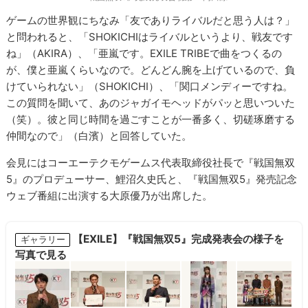
ゲームの世界観にちなみ「友でありライバルだと思う人は？」
と問われると、「SHOKICHIはライバルというより、戦友です
ね」（AKIRA）、「亜嵐です。EXILE TRIBEで曲をつくるの
が、僕と亜嵐くらいなので。どんどん腕を上げているので、負
けていられない」（SHOKICHI）、「関口メンディーですね。
この質問を聞いて、あのジャガイモヘッドがパッと思いついた
（笑）。彼と同じ時間を過ごすことが一番多く、切磋琢磨する
仲間なので」（白濱）と回答していた。
会見にはコーエーテクモゲームス代表取締役社長で『戦国無双
5』のプロデューサー、鯉沼久史氏と、『戦国無双5』発売記念
ウェブ番組に出演する大原優乃が出席した。
【EXILE】『戦国無双5』完成発表会の様子を
ギャラリー
写真で見る