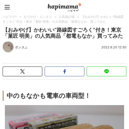
ハピママ*
ハピママ*
>
おでかけ・エンタメ
>
人気遊び場
>
【おみやげ】かわいい“路線図
すごろく”付き！東京「菓匠 明美」の人気商品「都電もなか」買ってみた
【おみやげ】かわいい“路線図すごろく”付き！東京
「菓匠 明美」の人気商品「都電もなか」買ってみた
ポンヌふ
2022.6.20 12:30
中のもなかも電車の車両型！