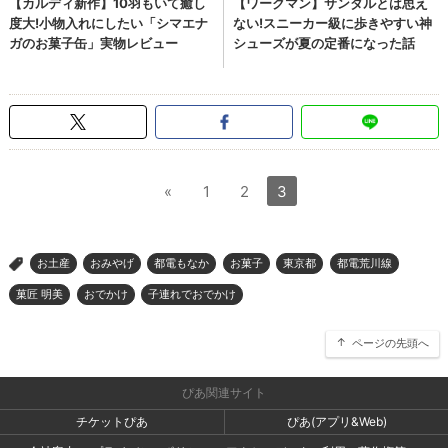
«
1
2
3
お土産
おみやげ
都電もなか
お菓子
東京都
都電荒川線
>
菓匠 明美
おでかけ
子連れでおでかけ
ページの先頭へ
ぴあ関連サイト
チケットぴあ
ぴあ(アプリ&Web)