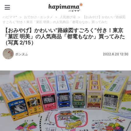
ハピママ*
ハピママ*
>
おでかけ・エンタメ
>
人気遊び場
>
【おみやげ】かわいい“路線図
すごろく”付き！東京「菓匠 明美」の人気商品「都電もなか」買ってみた
【おみやげ】かわいい“路線図すごろく”付き！東京
「菓匠 明美」の人気商品「都電もなか」買ってみた
（写真 2/15）
ポンヌふ
2022.6.20 12:30