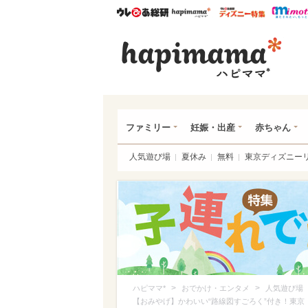
ウレぴあ総研
ハピママ*
ウレぴあ
ハピ
ファミリー
妊娠・出産
赤ちゃん
人気遊び場
夏休み
無料
東京ディズニー
>
>
ハピママ*
おでかけ・エンタメ
人気遊び場
【おみやげ】かわいい“路線図すごろく”付き！東京