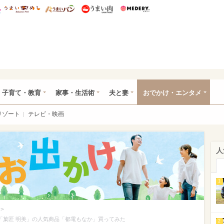
総研 ディズニー特集
mimot.
うまいめし
うまいパン
うまい肉
Medery.
ママ*
子育て・教育
家事・生活術
夫と妻
おでかけ・エンタメ
リゾート
テレビ・映画
人
1
>
「菓匠 明美」の人気商品「都電もなか」買ってみた
2