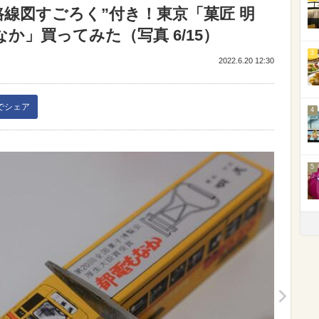
線図すごろく”付き！東京「菓匠 明
か」買ってみた（写真 6/15）
3
2022.6.20 12:30
kでシェア
4
5