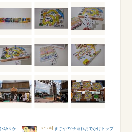
場×ゆりか
まさかの“子連れおでかけトラブ
１〜３歳