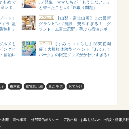
かもめで
ル”発生！ママたちが「もうしない…」
徹底レポ
と誓ったこと #3「席取り問題」
ゾート！
【山梨・富士山麓】この最新
人気遊び場
ィラ 藍
グランピング施設、贅沢すぎる！「グ
葉鴨川」
ランドーム富士忍野」手ぶら宿泊レポ
グルメも
【すみっコぐらし】関東初開
おでかけ
ピングヒ
催！大規模体験型イベント「わくわく
・宿泊レ
パーク」の限定グッズがかわいすぎる♪
菓子
東京都
都電荒川線
菓匠 明美
おでかけ
の利用・著作権等
外部送信ポリシー
広告出稿・お取り組みのご相談・情報掲載
せ