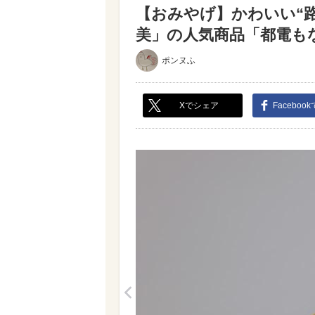
【おみやげ】かわいい“路
美」の人気商品「都電もな
ポンヌふ
Xでシェア
Faceboo
<