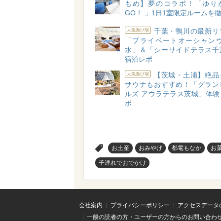
もめ】夢のコラボ！「ゆり
GO！ 」1日1室限定ルームを
千葉・鴨川の最新リ
人気遊び場
「プライベートオーシャンヴ
水」＆「シーサイドテラス千
宿泊レポ
【茨城・土浦】絶品
人気遊び場
サウナもおすすめ！「グラン
ルズ アウラテラス茨城」体験
ポ
>
お土産
おみやげ
都電もなか
お
子連れでおでかけ
会社案内
プライバシーポリシー
アクセスデータ
一般の読者の方・ユーザーの方からのお問い合わ