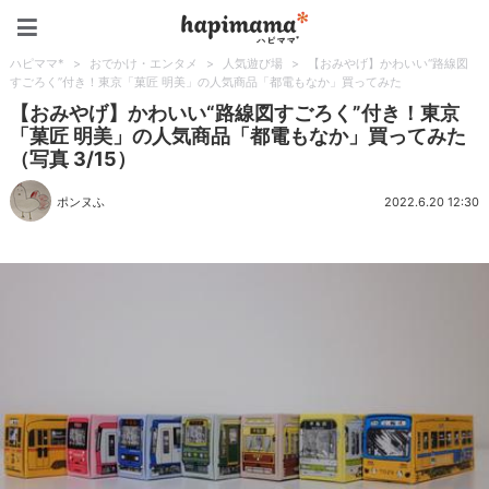
ハピママ*
ハピママ*
>
おでかけ・エンタメ
>
人気遊び場
>
【おみやげ】かわいい“路線図
すごろく”付き！東京「菓匠 明美」の人気商品「都電もなか」買ってみた
【おみやげ】かわいい“路線図すごろく”付き！東京
「菓匠 明美」の人気商品「都電もなか」買ってみた
（写真 3/15）
ポンヌふ
2022.6.20 12:30