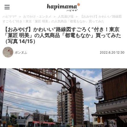
ハピママ*
ハピママ*
>
おでかけ・エンタメ
>
人気遊び場
>
【おみやげ】かわいい“路線図
すごろく”付き！東京「菓匠 明美」の人気商品「都電もなか」買ってみた
【おみやげ】かわいい“路線図すごろく”付き！東京
「菓匠 明美」の人気商品「都電もなか」買ってみた
（写真 14/15）
ポンヌふ
2022.6.20 12:30