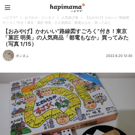
ハピママ*
ハピママ*
>
おでかけ・エンタメ
>
人気遊び場
>
【おみやげ】かわいい“路線図
すごろく”付き！東京「菓匠 明美」の人気商品「都電もなか」買ってみた
【おみやげ】かわいい“路線図すごろく”付き！東京
「菓匠 明美」の人気商品「都電もなか」買ってみた
（写真 1/15）
ポンヌふ
2022.6.20 12:30