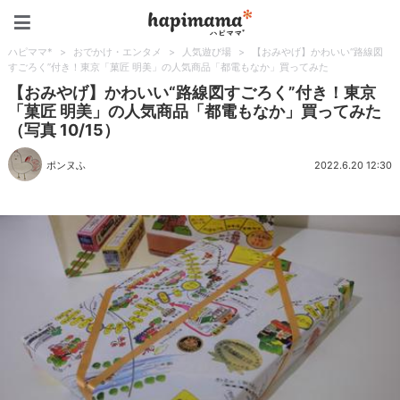
ハピママ*
ハピママ*
>
おでかけ・エンタメ
>
人気遊び場
>
【おみやげ】かわいい“路線図
すごろく”付き！東京「菓匠 明美」の人気商品「都電もなか」買ってみた
【おみやげ】かわいい“路線図すごろく”付き！東京
「菓匠 明美」の人気商品「都電もなか」買ってみた
（写真 10/15）
ポンヌふ
2022.6.20 12:30