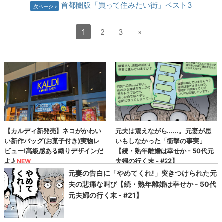
首都圏版「買って住みたい街」ベスト3
次ページ
1
2
3
»