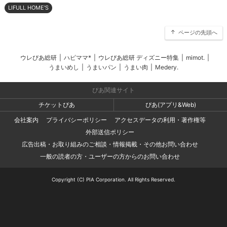
LIFULL HOME'S
ページの先頭へ
ウレぴあ総研
|
ハピママ*
|
ウレぴあ総研 ディズニー特集
|
mimot.
|
うまいめし
|
うまいパン
|
うまい肉
|
Medery.
ぴあ関連サイト
チケットぴあ
ぴあ(アプリ&Web)
会社案内
プライバシーポリシー
アクセスデータの利用・著作権等
外部送信ポリシー
広告出稿・お取り組みのご相談・情報掲載・その他お問い合わせ
一般の読者の方・ユーザーの方からのお問い合わせ
Copyright (C) PIA Corporation. All Rights Reserved.