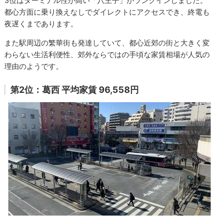
3位はターミナル性が高い「八王子」がランクインしました。
都心方面に乗り換えなしでダイレクトにアクセスでき、終電も
夜遅くまであります。
また駅周辺の繁華街も発達していて、都心近郊の街と大きく変
わらない生活利便性、郊外ならではの手頃な家賃相場が人気の
理由のようです。
第2位：葛西 平均家賃 96,558円