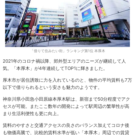
「借りて住みたい街」ランキング第1位 本厚木
2021年のコロナ禍以降、郊外型エリアのニーズが継続して人
気。「本厚木」が4年連続してTOP1に輝きました。
厚木市が居住誘致に力を入れているのと、物件の平均賃料も7万
以下で借りられるという安さも魅力のようです。
神奈川県小田急小田原線本厚木駅は、新宿まで50分程度でアク
セスが可能。またここ数年の開発によって駅周辺の繁華性が高
まり生活利便性も更に向上。
賃料のやすさと交通アクセスの良さのバランス加えてコロナ後
も物価高騰で、比較的賃料水準が低い「本厚木」周辺での賃貸