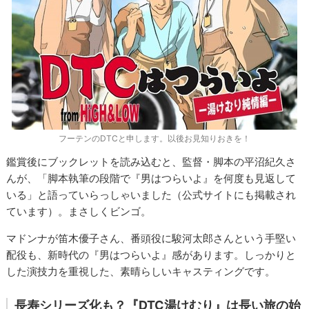
フーテンのDTCと申します。以後お見知りおきを！
鑑賞後にブックレットを読み込むと、監督・脚本の平沼紀久さ
んが、「脚本執筆の段階で『男はつらいよ』を何度も見返して
いる」と語っていらっしゃいました（公式サイトにも掲載され
ています）。まさしくビンゴ。
マドンナが笛木優子さん、番頭役に駿河太郎さんという手堅い
配役も、新時代の『男はつらいよ』感があります。しっかりと
した演技力を重視した、素晴らしいキャスティングです。
長寿シリーズ化も？『DTC湯けむり』は長い旅の始