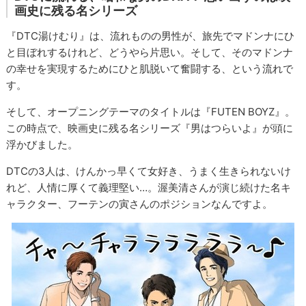
画史に残る名シリーズ
『DTC湯けむり』は、流れものの男性が、旅先でマドンナにひ
と目ぼれするけれど、どうやら片思い。そして、そのマドンナ
の幸せを実現するためにひと肌脱いて奮闘する、という流れで
す。
そして、オープニングテーマのタイトルは『FUTEN BOYZ』。
この時点で、映画史に残る名シリーズ『男はつらいよ』が頭に
浮かびました。
DTCの3人は、けんかっ早くて女好き、うまく生きられないけ
れど、人情に厚くて義理堅い…。渥美清さんが演じ続けた名キ
ャラクター、フーテンの寅さんのポジションなんですよ。