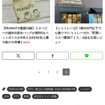
«
1
2
3
HiGH＆LOW
DTC -湯けむり純情篇- from HiGH&LOW
ハイロー
>
LDH
DTC
映画
全次元イケメン特集