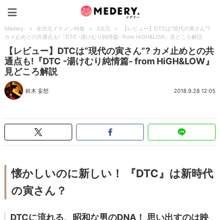
Medery.
Medery.
>
全次元イケメン特集
>
3次元
>
【レビュー】DTCは“現代の寅さん”?
カメ止めとの共通点も!『DTC -湯けむり純情篇- from HiGH&LOW』見どころ解説
【レビュー】DTCは“現代の寅さん”? カメ止めとの共
通点も!『DTC -湯けむり純情篇- from HiGH&LOW』
見どころ解説
鈴木 妄想
2018.9.28 12:05
懐かしいのに新しい！ 『DTC』は新時代
の寅さん？
DTCに流れる、昭和な男のDNA！ 思い出すのは映