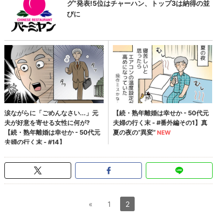
«
1
2