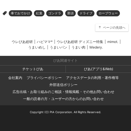
車でおでかけ
紅葉
ゴンドラ
那須
ドライブ
ロープウェー
>
ページの先頭へ
ウレぴあ総研
|
ハピママ*
|
ウレぴあ総研 ディズニー特集
|
mimot.
|
うまいめし
|
うまいパン
|
うまい肉
|
Medery.
ぴあ関連サイト
チケットぴあ
ぴあ(アプリ&Web)
会社案内
プライバシーポリシー
アクセスデータの利用・著作権等
外部送信ポリシー
広告出稿・お取り組みのご相談・情報掲載・その他お問い合わせ
一般の読者の方・ユーザーの方からのお問い合わせ
Copyright (C) PIA Corporation. All Rights Reserved.