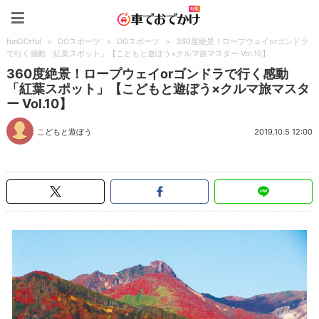
車でおでかけ特集
funDOrful
>
DOスポーツ
>
DOスポーツ
>
360度絶景！ロープウェイorゴンドラ
で行く感動「紅葉スポット」【こどもと遊ぼう×クルマ旅マスター Vol.10】
360度絶景！ロープウェイorゴンドラで行く感動
「紅葉スポット」【こどもと遊ぼう×クルマ旅マスタ
ー Vol.10】
こどもと遊ぼう
2019.10.5 12:00