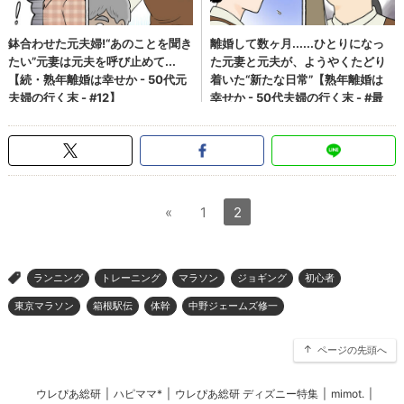
«
1
2
ランニング
トレーニング
マラソン
ジョギング
初心者
>
東京マラソン
箱根駅伝
体幹
中野ジェームズ修一
ページの先頭へ
ウレぴあ総研
|
ハピママ*
|
ウレぴあ総研 ディズニー特集
|
mimot.
|