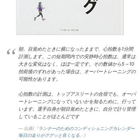
朝、目覚めたときに横になったままで、心拍数を1分間
計測します。この短期間内での安静時心拍数は、通常は
大きな変化はなく、ほぼ一定です。その数値から5～10
拍前後のずれがあった場合は、オーバートレーニングの
可能性があります。
心拍数の計測は、トップアスリートの合宿でも、オーバ
ートレーニングになっていないかを知るために、行って
います。選手自身が朝目覚めたときに、自分で計り管理
していることがほとんどです
出典(『
ランナーのためのコンディショニングカレンダー
毎日の走りがググッと良くなる
』)