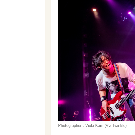
Photographer：Viola Kam (V'z Twinkle)