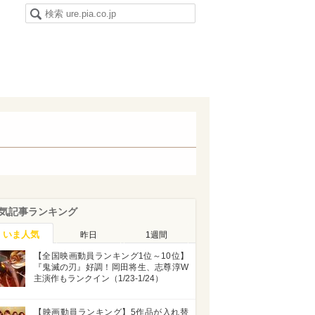
気記事ランキング
いま人気
昨日
1週間
【全国映画動員ランキング1位～10位】
『鬼滅の刃』好調！岡田将生、志尊淳W
主演作もランクイン（1/23-1/24）
【映画動員ランキング】5作品が入れ替