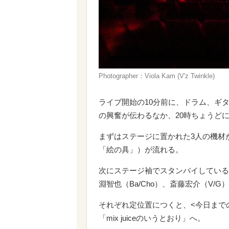
Photographer：Viola Kam (V'z Twinkle)
ライブ開始の10分前に、ドラム、ギ
の興奮が伝わるなか、20時ちょうど
まずはステージに置かれた3人の機材
「絵の具」）が流れる。
次にステージ袖でスタンバイしているメ
淵智也（Ba/Cho）、斎藤宏介（V/
それぞれ定位置につくと、<今日まで
「mix juiceのいうとおり」へ。