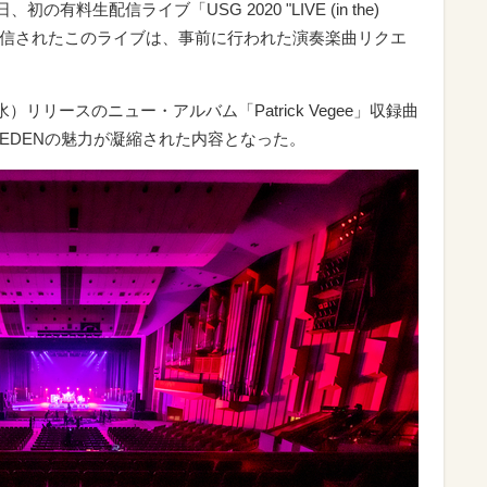
日、初の有料生配信ライブ「USG 2020 "LIVE (in the)
独占配信されたこのライブは、事前に行われた演奏楽曲リクエ
リリースのニュー・アルバム「Patrick Vegee」収録曲
GAREDENの魅力が凝縮された内容となった。