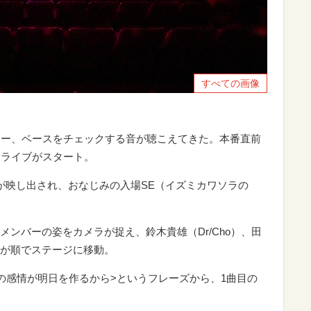
すべての画像
ター、ベースをチェックする音が聴こえてきた。本番直前
にライブがスタート。
が映し出され、おなじみの入場SE（イズミカワソラの
ンバーの姿をカメラが捉え、鈴木貴雄（Dr/Cho）、田
G）が順でステージに移動。
の感情が明日を作るから>というフレーズから、1曲目の