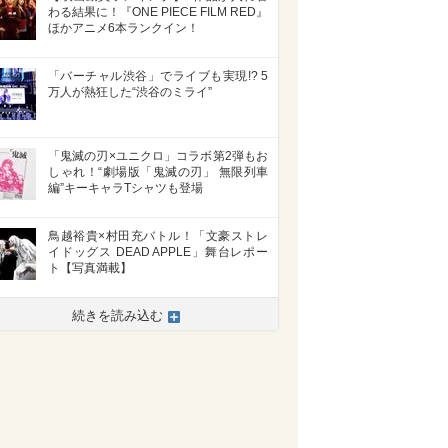
わる結果に！『ONE PIECE FILM RED』
ほかアニメ6本ランクイン！
「バーチャル渋谷」でライブも実現!? 5
万人が熱狂した“渋谷のミライ”
「鬼滅の刃×ユニクロ」コラボ第2弾もお
しゃれ！“劇場版「鬼滅の刃」 無限列車
編”キーキャラTシャツも登場
鳥越裕貴×村田充バトル！「文豪ストレ
イドッグス DEAD APPLE」舞台レポー
ト【写真満載】
続きを読み込む