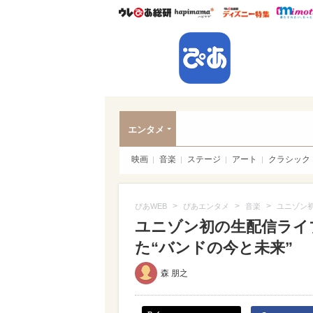
ウレぴあ総研
ハピママ*
ウレぴあ
ぴあ
エンタメ
映画
音楽
ステージ
アート
クラシック
>
>
>
ぴあWEB
ぴあエンタメ
音楽
ユニゾン初
ユニゾン初の生配信ライ
た“バンドの今と未来”
森 朋之