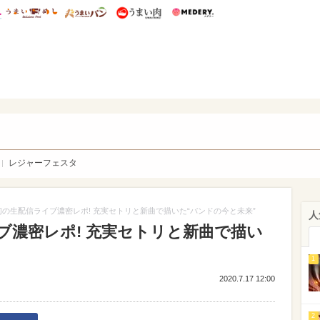
総研 ディズニー特集
mimot.
うまいめし
うまいパン
うまい肉
Medery.
WEB
レジャーフェスタ
の生配信ライブ濃密レポ! 充実セトリと新曲で描いた“バンドの今と未来”
人
ブ濃密レポ! 充実セトリと新曲で描い
1
2020.7.17 12:00
2