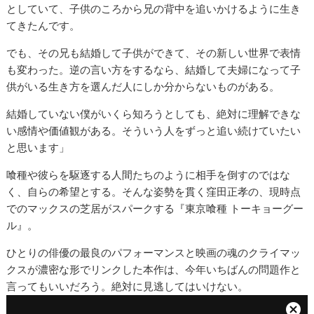
としていて、子供のころから兄の背中を追いかけるように生き
てきたんです。
でも、その兄も結婚して子供ができて、その新しい世界で表情
も変わった。逆の言い方をするなら、結婚して夫婦になって子
供がいる生き方を選んだ人にしか分からないものがある。
結婚していない僕がいくら知ろうとしても、絶対に理解できな
い感情や価値観がある。そういう人をずっと追い続けていたい
と思います」
喰種や彼らを駆逐する人間たちのように相手を倒すのではな
く、自らの希望とする。そんな姿勢を貫く窪田正孝の、現時点
でのマックスの芝居がスパークする『東京喰種 トーキョーグー
ル』。
ひとりの俳優の最良のパフォーマンスと映画の魂のクライマッ
クスが濃密な形でリンクした本作は、今年いちばんの問題作と
言ってもいいだろう。絶対に見逃してはいけない。