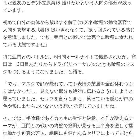
まだ親友のヒデ(小笠原海)を護りたいという人間の部分が残っ
ています。
初めて自分の肉体から放出する赫子(カグネ/喰種の捕食器官で
人間を攻撃する武器)を扱いきれなくて、振り回されている感じ
を意識しました。でも、亜門との戦いでは完全に喰種に食われ
ている状態ですよね」
特に亜門とのバトルは、5日間オールナイトで撮影されたが、窪
田は「3日目あたりからドライ(リハーサル)のときも喰種のマス
クをつけるようになりました」と語る。
「でも、マスクで顔が隠れていても表情の芝居を全然休むつも
りはなかったし、見えない部分も絶対に伝わるようにしようと
思っていました。セリフを言うときも、笑っている感じが声の
色や形に出たらいいなという想いで演じていましたね」
そこでは、半喰種であるカネキの覚悟と決意、本作が訴えるテ
ーマが、亜門との戦いの終盤で窪田が見せる上半身を激しく揺
れ動かす迫真の芝居、絶叫にも似たあるセリフによって届けら