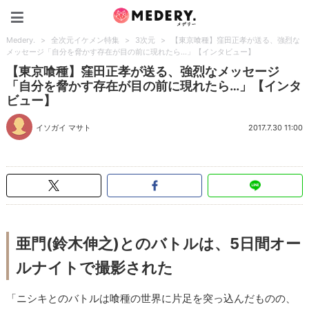
Medery.
Medery.
>
全次元イケメン特集
>
3次元
>
【東京喰種】窪田正孝が送る、強烈な
メッセージ「自分を脅かす存在が目の前に現れたら…」【インタビュー】
【東京喰種】窪田正孝が送る、強烈なメッセージ
「自分を脅かす存在が目の前に現れたら…」【インタ
ビュー】
イソガイ マサト
2017.7.30 11:00
亜門(鈴木伸之)とのバトルは、5日間オー
ルナイトで撮影された
「ニシキとのバトルは喰種の世界に片足を突っ込んだものの、