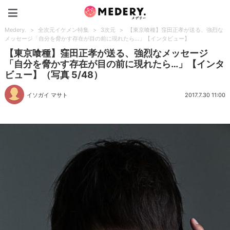
Medery.
Medery.
>
全次元イケメン特集
>
3次元
>
【東京喰種】窪田正孝が送る、強烈な
メッセージ「自分を脅かす存在が目の前に現れたら…」【インタビュー】
【東京喰種】窪田正孝が送る、強烈なメッセージ
「自分を脅かす存在が目の前に現れたら…」【インタ
ビュー】（写真 5/48）
イソガイ マサト
2017.7.30 11:00