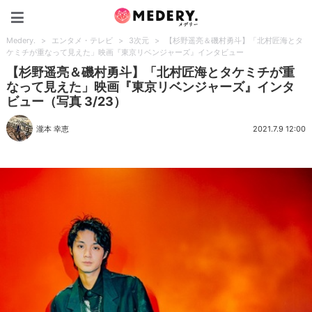
Medery.
Medery.
>
エンタメ・テレビ
>
3次元
>
【杉野遥亮＆磯村勇斗】「北村匠海とタ
ケミチが重なって見えた」映画『東京リベンジャーズ』インタビュー
【杉野遥亮＆磯村勇斗】「北村匠海とタケミチが重
なって見えた」映画『東京リベンジャーズ』インタ
ビュー（写真 3/23）
瀧本 幸恵
2021.7.9 12:00