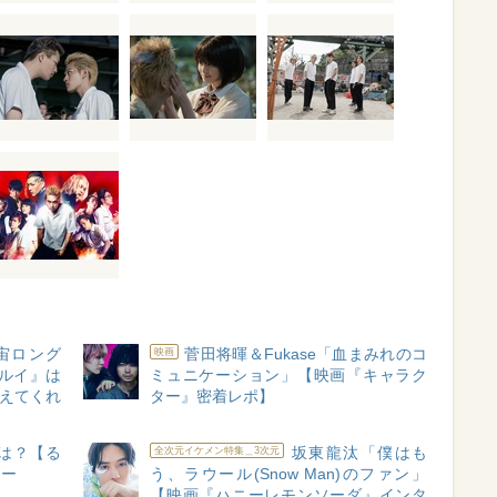
宙ロング
菅田将暉＆Fukase「血まみれのコ
映画
ルイ』は
ミュニケーション」【映画『キャラク
与えてくれ
ター』密着レポ】
は？【る
坂東龍汰「僕はも
全次元イケメン特集＿3次元
ュー
う、ラウール(Snow Man)のファン」
【映画『ハニーレモンソーダ』インタ