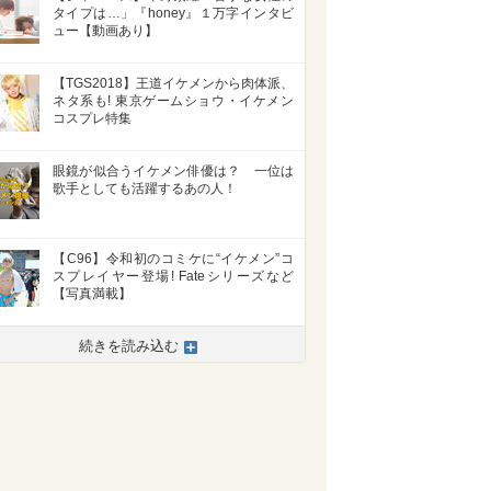
タイプは…」『honey』１万字インタビ
ュー【動画あり】
【TGS2018】王道イケメンから肉体派、
ネタ系も! 東京ゲームショウ・イケメン
コスプレ特集
眼鏡が似合うイケメン俳優は？ 一位は
歌手としても活躍するあの人！
【C96】令和初のコミケに“イケメン”コ
スプレイヤー登場! Fateシリーズなど
【写真満載】
続きを読み込む