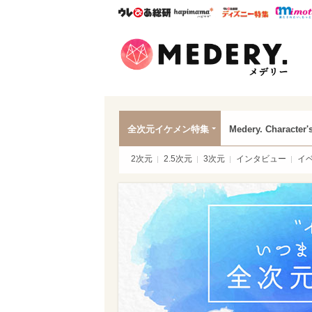
ウレぴあ総研
ハピママ*
ウレぴあ
Mede
全次元イケメン特集
Medery. Character'
2次元
2.5次元
3次元
インタビュー
イ