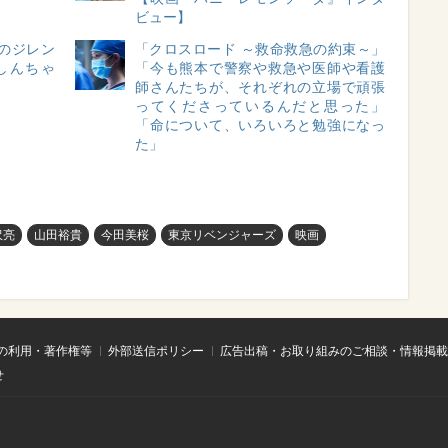
ビュー】
のジレン
「クロスロード ～救命救急の約束～」
しんちゃ
「今も熊本で警察や救急や医師や看護
師さんたちが、それぞれの立場で頑張
ってくださっているんだと思った」
「命について、いろいろと勉強になっ
た」
沢亮
山田裕貴
今田美桜
東京リベンジャーズ
映画
の利用・著作権等
外部送信ポリシー
広告出稿・お取り組みのご相談・情報掲載
せ