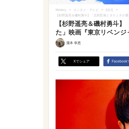
>
>
>
Medery.
エンタメ・テレビ
3次元
【杉野遥亮＆磯村勇斗】「北村匠海とタケミチが重
【杉野遥亮＆磯村勇斗】
た」映画『東京リベンジャ
瀧本 幸恵
Xでシェア
Faceboo