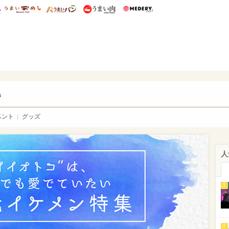
総研 ディズニー特集
mimot.
うまいめし
うまいパン
うまい肉
Medery.
ry.
s
ベント
グッズ
人
1
2