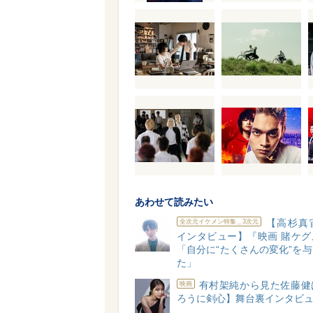
あわせて読みたい
【高杉真
全次元イケメン特集＿3次元
インタビュー】『映画 賭ケグ
「自分に“たくさんの変化”を
た」
有村架純から見た佐藤健
映画
ろうに剣心】舞台裏インタビ