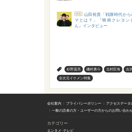
山田裕貴「戦隊時代から
映画
マとは？」『映画クレヨン
ん』インタビュー
>
杉野遥亮
磯村勇斗
北村匠海
吉
全次元イケメン特集
会社案内
プライバシーポリシー
アクセスデータ
一般の読者の方・ユーザーの方からのお問い合わ
カテゴリー
エンタメ･テレビ