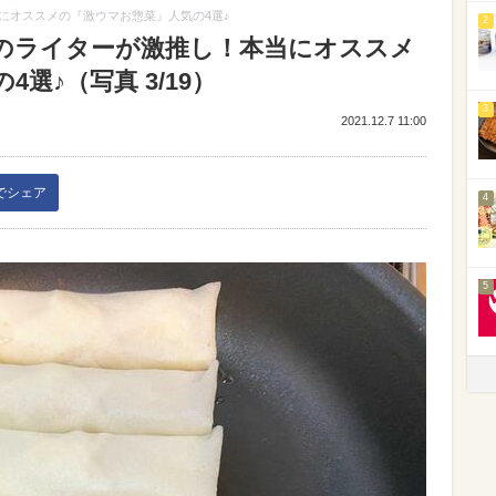
にオススメの『激ウマお惣菜』人気の4選♪
2
のライターが激推し！本当にオススメ
選♪（写真 3/19）
3
2021.12.7 11:00
kでシェア
4
5