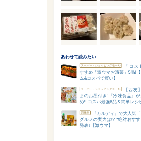
あわせて読みたい
「コス
スーパー・ショッピングモール
すすめ「激ウマお惣菜」5品!
ム&コスパで買い】
【西友】
スーパー・ショッピングモール
まのお墨付き”『冷凍食品』が
め!! コスパ最強6品＆簡単レシ
『カルディ』で大人気「
調味料
グルメの実力は!? “絶対おすす
発表♪【激ウマ】