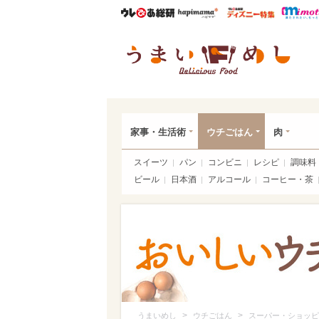
ウレぴあ総研
ハピママ*
ウレぴあ
うま
家事・生活術
ウチごはん
肉
スイーツ
パン
コンビニ
レシピ
調味料
ビール
日本酒
アルコール
コーヒー・茶
>
>
うまいめし
ウチごはん
スーパー・ショッピ