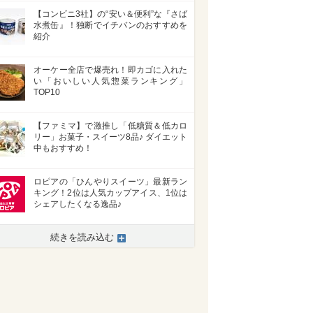
【コンビニ3社】の“安い＆便利”な『さば
水煮缶』！独断でイチバンのおすすめを
紹介
オーケー全店で爆売れ！即カゴに入れた
い「おいしい人気惣菜ランキング」
TOP10
【ファミマ】で激推し「低糖質＆低カロ
リー」お菓子・スイーツ8品♪ ダイエット
中もおすすめ！
ロピアの「ひんやりスイーツ」最新ラン
キング！2位は人気カップアイス、1位は
シェアしたくなる逸品♪
続きを読み込む