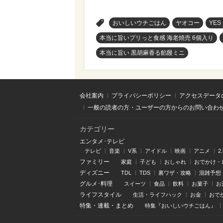
>
おいしいウチごはん
ヤオコー
YES
本当に旨いプリっと食感 海老焼売 6個入り
本当に旨い 黒胡麻香る餡饅ミニ
会社案内
プライバシーポリシー
アクセスデータ
一般の読者の方・ユーザーの方からのお問い合わ
カテゴリー
エンタメ･テレビ
テレビ
音楽
V系
アイドル
映画
アニメ
2
ファミリー
家庭
子ども
おしゃれ
おでかけ・
ディズニー
TDL
TDS
裏ワザ・攻略
混雑予想
グルメ･料理
スイーツ
食品
飲料
お菓子
お
ライフスタイル
生活・ライフハック
お金
おで
特集
・
連載
・
まとめ
特集『おいしいウチごはん』