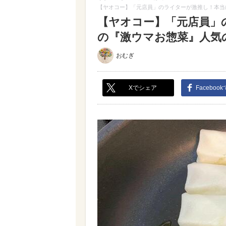
【ヤオコー】「元店員」のライターが激推し！本当
【ヤオコー】「元店員」
の『激ウマお惣菜』人気の4
おむぎ
Xでシェア
Faceboo