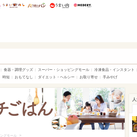
総研 ディズニー特集
mimot.
うまいめし
うまいパン
うまい肉
Medery.
いめし
食器・調理グッズ
スーパー・ショッピングモール
冷凍食品・インスタント
時短
おもてなし
ダイエット・ヘルシー
お取り寄せ
手みやげ
人
1
>
ングモール