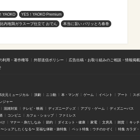
！YAOKO
YES！YAOKO Premium
比内地鶏ガラスープ仕立て おでん
本当に旨い パリッとろ春巻
の利用・著作権等
外部送信ポリシー
広告出稿・お取り組みのご相談・情報掲載
せ
.5次元ミュージカル
演劇
ニコ動
本・マンガ
ゲーム
イベント
アート
スポ
レジャー
混雑対策
テレビ・映画
ディズニーグッズ
アプリ・ゲーム
ディズニーパス
酒
コンビニ
カフェ・ショップ
ファミレス
かけ
マナー・身だしなみ
節約
ダイエット・健康
家電
文房具
雑貨
キッチ
〜シェアしたくなる〜 至福な体験・旅特集
ペット特集：ウチのかぞく
特集 カラダ