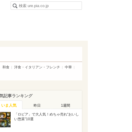
和食
洋食・イタリアン・フレンチ
中華
気記事ランキング
いま人気
昨日
1週間
「ロピア」で大人気！めちゃ売れ“おいし
い惣菜”10選