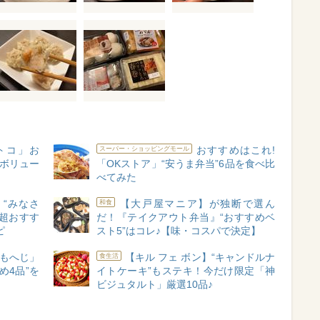
トコ」お
おすすめはこれ!
スーパー・ショッピングモール
【ボリュー
「OKストア」“安うま弁当”6品を食べ比
べてみた
“みなさ
【大戸屋マニア】が独断で選ん
和食
超おすす
だ！『テイクアウト弁当』“おすすめベ
ピ
スト5”はコレ♪【味・コスパで決定】
もへじ」
【キル フェ ボン】“キャンドルナ
食生活
め4品”を
イトケーキ”もステキ！今だけ限定「神
ビジュタルト」厳選10品♪