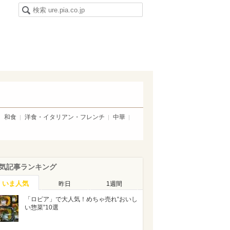
和食
洋食・イタリアン・フレンチ
中華
気記事ランキング
いま人気
昨日
1週間
「ロピア」で大人気！めちゃ売れ“おいし
い惣菜”10選