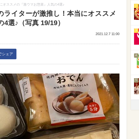
にオススメの『激ウマお惣菜』人気の4選♪
2
のライターが激推し！本当にオススメ
選♪（写真 19/19）
3
2021.12.7 11:00
kでシェア
4
5