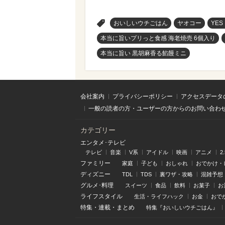
>
おいしいウチごはん
ヤオコー
YES
本当に旨いプリっと食感 海老焼売 6個入り
本当に旨い 黒胡麻香る餡饅ミニ
会社案内
プライバシーポリシー
アクセスデータ
一般の読者の方・ユーザーの方からのお問い合わ
カテゴリー
エンタメ･テレビ
テレビ
音楽
V系
アイドル
映画
アニメ
2
ファミリー
家庭
子ども
おしゃれ
おでかけ・
ディズニー
TDL
TDS
裏ワザ・攻略
混雑予想
グルメ･料理
スイーツ
食品
飲料
お菓子
お
ライフスタイル
生活・ライフハック
お金
おで
特集
・
連載
・
まとめ
特集『おいしいウチごはん』