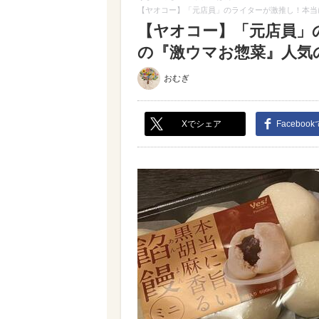
【ヤオコー】「元店員」のライターが激推し！本当
【ヤオコー】「元店員」
の『激ウマお惣菜』人気の4
おむぎ
Xでシェア
Faceboo