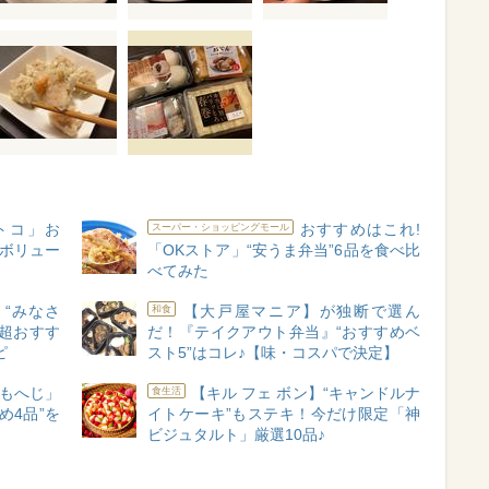
トコ」お
おすすめはこれ!
スーパー・ショッピングモール
【ボリュー
「OKストア」“安うま弁当”6品を食べ比
べてみた
“みなさ
【大戸屋マニア】が独断で選ん
和食
超おすす
だ！『テイクアウト弁当』“おすすめベ
ピ
スト5”はコレ♪【味・コスパで決定】
もへじ」
【キル フェ ボン】“キャンドルナ
食生活
め4品”を
イトケーキ”もステキ！今だけ限定「神
ビジュタルト」厳選10品♪