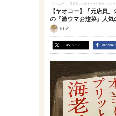
【ヤオコー】「元店員」のライターが激推し！本当
【ヤオコー】「元店員」
の『激ウマお惣菜』人気の4
おむぎ
Xでシェア
Faceboo