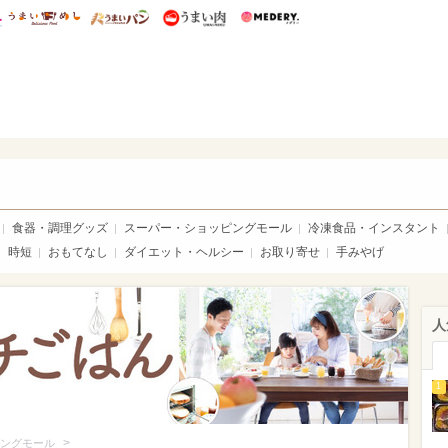
総研 ディズニー特集
mimot.
うまいめし
うまいパン
うまい肉
Medery.
いめし
食器・調理グッズ
スーパー・ショッピングモール
冷凍食品・インスタント
時短
おもてなし
ダイエット・ヘルシー
お取り寄せ
手みやげ
人
1
>
ングモール