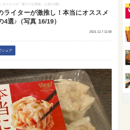
にオススメの『激ウマお惣菜』人気の4選♪
2
のライターが激推し！本当にオススメ
選♪（写真 16/19）
3
2021.12.7 11:00
kでシェア
4
5