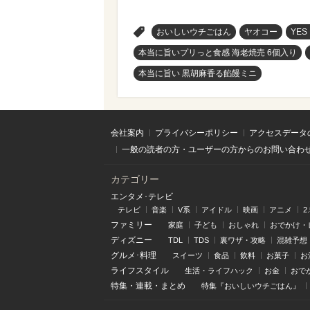
>
おいしいウチごはん
ヤオコー
YES
本当に旨いプリっと食感 海老焼売 6個入り
本当に旨い 黒胡麻香る餡饅ミニ
会社案内
プライバシーポリシー
アクセスデータ
一般の読者の方・ユーザーの方からのお問い合わ
カテゴリー
エンタメ･テレビ
テレビ
音楽
V系
アイドル
映画
アニメ
2
ファミリー
家庭
子ども
おしゃれ
おでかけ・
ディズニー
TDL
TDS
裏ワザ・攻略
混雑予想
グルメ･料理
スイーツ
食品
飲料
お菓子
お
ライフスタイル
生活・ライフハック
お金
おで
特集
・
連載
・
まとめ
特集『おいしいウチごはん』