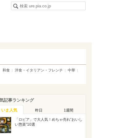
和食
洋食・イタリアン・フレンチ
中華
気記事ランキング
いま人気
昨日
1週間
「ロピア」で大人気！めちゃ売れ“おいし
い惣菜”10選