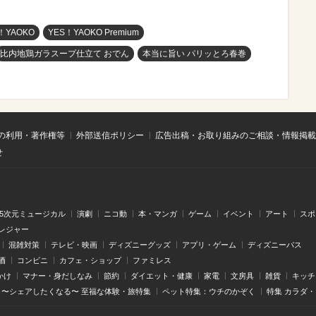
！YAOKO
YES！YAOKO Premium
比内地鶏ガラスープ仕立て おでん
本当に旨い パリッとろ春巻
の利用・著作権等
外部送信ポリシー
広告出稿・お取り組みのご相談・情報掲載
せ
.5次元ミュージカル
演劇
ニコ動
本・マンガ
ゲーム
イベント
アート
スポ
レジャー
混雑対策
テレビ・映画
ディズニーグッズ
アプリ・ゲーム
ディズニーパス
酒
コンビニ
カフェ・ショップ
ファミレス
かけ
マナー・身だしなみ
節約
ダイエット・健康
家電
文房具
雑貨
キッチ
〜シェアしたくなる〜 至福な体験・旅特集
ペット特集：ウチのかぞく
特集 カラダ