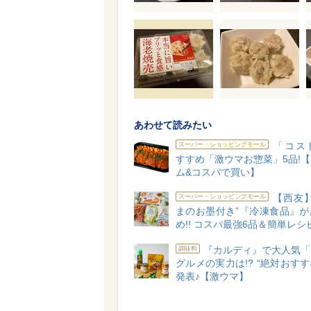
あわせて読みたい
「コス
スーパー・ショッピングモール
すすめ「激ウマお惣菜」5品!
ム&コスパで買い】
【西友】
スーパー・ショッピングモール
まのお墨付き”『冷凍食品』が
め!! コスパ最強6品＆簡単レシ
『カルディ』で大人気「
調味料
グルメの実力は!? “絶対おすす
発表♪【激ウマ】