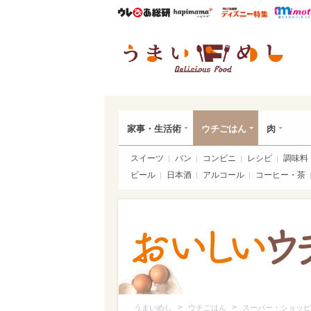
ウレぴあ総研
ハピママ*
ウレぴあ
うま
家事・生活術
ウチごはん
肉
スイーツ
パン
コンビニ
レシピ
調味料
ビール
日本酒
アルコール
コーヒー・茶
>
>
うまいめし
ウチごはん
スーパー・ショッピ