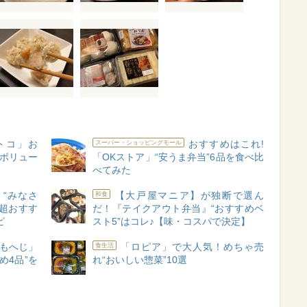
トコ」お
おすすめはこれ!
スーパー・ショッピングモール
【ボリュー
「OKストア」“安うま弁当”6品を食べ比
べてみた
“みなさ
【大戸屋マニア】が独断で選ん
和食
超おすす
だ！『テイクアウト弁当』“おすすめベ
ピ
スト5”はコレ♪【味・コスパで決定】
もへじ」
「ロピア」で大人気！めちゃ売
食生活
め4品”を
れ“おいしい惣菜”10選