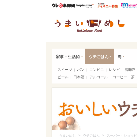
ウレぴあ総研
ハピママ*
ウレぴあ
うま
家事・生活術
ウチごはん
肉
スイーツ
パン
コンビニ
レシピ
調味料
ビール
日本酒
アルコール
コーヒー・茶
>
>
うまいめし
ウチごはん
スーパー・ショッピ