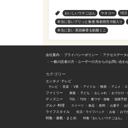
>
おいしいウチごはん
ヤオコー
YES
本当に旨いプリっと食感 海老焼売 6個入り
本当に旨い 黒胡麻香る餡饅ミニ
会社案内
プライバシーポリシー
アクセスデータ
一般の読者の方・ユーザーの方からのお問い合わ
カテゴリー
エンタメ･テレビ
テレビ
音楽
V系
アイドル
映画
アニメ
2
ファミリー
家庭
子ども
おしゃれ
おでかけ・
ディズニー
TDL
TDS
裏ワザ・攻略
混雑予想
グルメ･料理
スイーツ
食品
飲料
お菓子
お
ライフスタイル
生活・ライフハック
お金
おで
特集
・
連載
・
まとめ
特集『おいしいウチごはん』