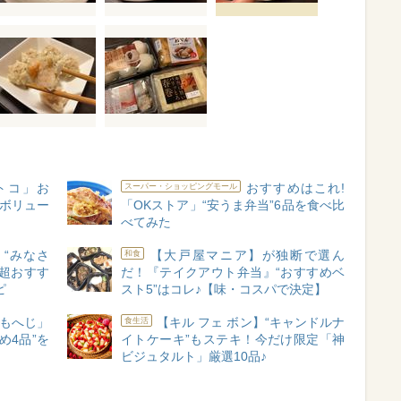
トコ」お
おすすめはこれ!
スーパー・ショッピングモール
【ボリュー
「OKストア」“安うま弁当”6品を食べ比
べてみた
“みなさ
【大戸屋マニア】が独断で選ん
和食
超おすす
だ！『テイクアウト弁当』“おすすめベ
ピ
スト5”はコレ♪【味・コスパで決定】
もへじ」
【キル フェ ボン】“キャンドルナ
食生活
め4品”を
イトケーキ”もステキ！今だけ限定「神
ビジュタルト」厳選10品♪