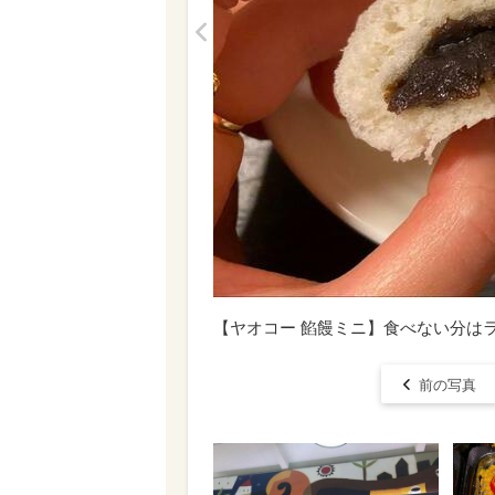
<
【ヤオコー 餡饅ミニ】食べない分は
前の写真