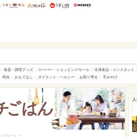
総研 ディズニー特集
mimot.
うまいめし
うまいパン
うまい肉
Medery.
いめし
食器・調理グッズ
スーパー・ショッピングモール
冷凍食品・インスタント
時短
おもてなし
ダイエット・ヘルシー
お取り寄せ
手みやげ
人
1
>
ングモール