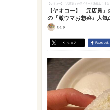
【ヤオコー】「元店員」のライターが激推し！本当
【ヤオコー】「元店員」
の『激ウマお惣菜』人気の4
おむぎ
Xでシェア
Faceboo