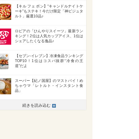
【キル フェ ボン】“キャンドルナイトケ
ーキ”もステキ！今だけ限定「神ビジュタ
ルト」厳選10品♪
ロピアの「ひんやりスイーツ」最新ラン
キング！2位は人気カップアイス、1位は
シェアしたくなる逸品♪
【セブン-イレブン】冷凍食品ランキング
TOP10！1位はコスパ抜群“冷食の王
道”だよ
スーパー【紀ノ国屋】のマストバイ！め
ちゃウマ「レトルト・インスタント食
品」
続きを読み込む