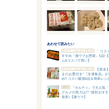
あわせて読みたい
「コス
スーパー・ショッピングモール
すすめ「激ウマお惣菜」5品!
ム&コスパで買い】
【西友】
スーパー・ショッピングモール
まのお墨付き”『冷凍食品』が
め!! コスパ最強6品＆簡単レシ
『カルディ』で大人気「
調味料
グルメの実力は!? “絶対おすす
発表♪【激ウマ】