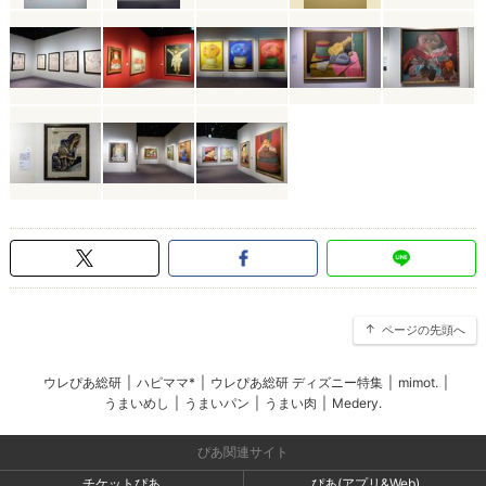
ページの先頭へ
ウレぴあ総研
|
ハピママ*
|
ウレぴあ総研 ディズニー特集
|
mimot.
|
うまいめし
|
うまいパン
|
うまい肉
|
Medery.
ぴあ関連サイト
チケットぴあ
ぴあ(アプリ&Web)