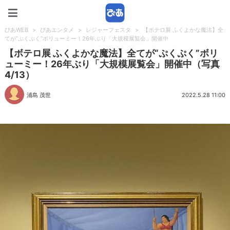
ぴあWEB
ぴあWEB
>
ぴあエンタメ
>
レジャーフェスタ
>
【ボテロ展 ふくよかな魔法】全
てが“ぷくぷく”ボリューミー！26年ぶり「大規模展覧会」開催中
【ボテロ展 ふくよかな魔法】全てが“ぷくぷく”ボリ
ューミー！26年ぶり「大規模展覧会」開催中（写真
4/13）
浦島 茂世
2022.5.28 11:00