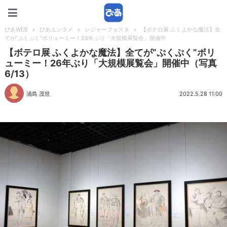
ぴあWEB
ぴあWEB
>
ぴあエンタメ
>
レジャーフェスタ
>
【ボテロ展 ふくよかな魔法】全
てが“ぷくぷく”ボリューミー！26年ぶり「大規模展覧会」開催中
【ボテロ展 ふくよかな魔法】全てが“ぷくぷく”ボリ
ューミー！26年ぶり「大規模展覧会」開催中（写真
6/13）
浦島 茂世
2022.5.28 11:00