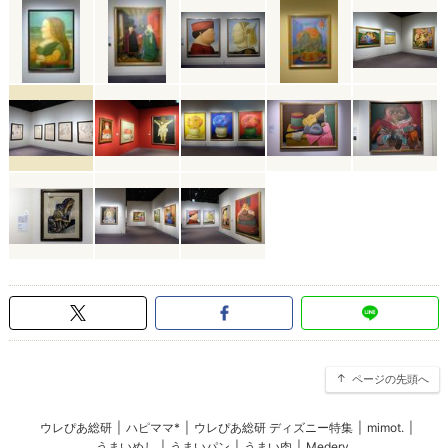
ページの先頭へ
ウレぴあ総研
|
ハピママ*
|
ウレぴあ総研 ディズニー特集
|
mimot.
|
うまいめし
|
うまいパン
|
うまい肉
|
Medery.