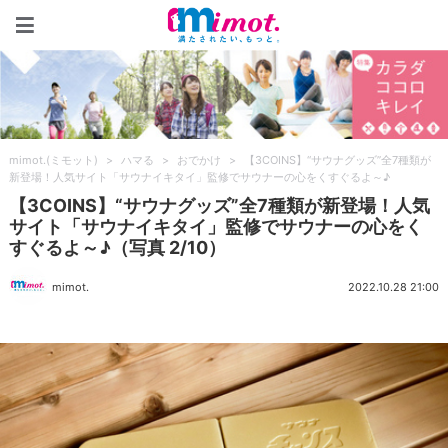
mimot.(ミモット)
mimot.(ミモット)
>
ハマる
>
おでかけ
>
【3COINS】“サウナグッズ”全7種類が
新登場！人気サイト「サウナイキタイ」監修でサウナーの心をくすぐるよ～♪
【3COINS】“サウナグッズ”全7種類が新登場！人気
サイト「サウナイキタイ」監修でサウナーの心をく
すぐるよ～♪（写真 2/10）
mimot.
2022.10.28 21:00