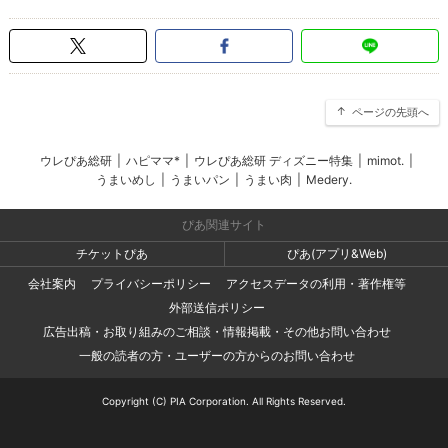
ページの先頭へ
ウレぴあ総研
|
ハピママ*
|
ウレぴあ総研 ディズニー特集
|
mimot.
|
うまいめし
|
うまいパン
|
うまい肉
|
Medery.
ぴあ関連サイト
チケットぴあ
ぴあ(アプリ&Web)
会社案内
プライバシーポリシー
アクセスデータの利用・著作権等
外部送信ポリシー
広告出稿・お取り組みのご相談・情報掲載・その他お問い合わせ
一般の読者の方・ユーザーの方からのお問い合わせ
Copyright (C) PIA Corporation. All Rights Reserved.