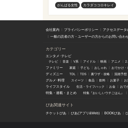
がんばる女性
カラダココロキレイ
会社案内
プライバシーポリシー
アクセスデータ
一般の読者の方・ユーザーの方からのお問い合わ
カテゴリー
エンタメ･テレビ
テレビ
音楽
V系
アイドル
映画
アニメ
2
ファミリー
家庭
子ども
おしゃれ
おでかけ・
ディズニー
TDL
TDS
裏ワザ・攻略
混雑予想
グルメ･料理
スイーツ
食品
飲料
お菓子
お
ライフスタイル
生活・ライフハック
お金
おで
特集
・
連載
・
まとめ
特集『おいしいウチごはん』
ぴあ関連サイト
チケットぴあ
ぴあ(アプリ&Web)
BOOKぴあ