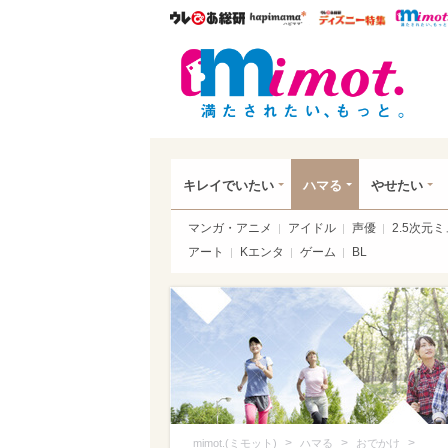
ウレぴあ総研
ハピママ*
ウレぴあ
mim
キレイでいたい
ハマる
やせたい
マンガ・アニメ
アイドル
声優
2.5次元
アート
Kエンタ
ゲーム
BL
>
>
>
mimot.(ミモット)
ハマる
おでかけ