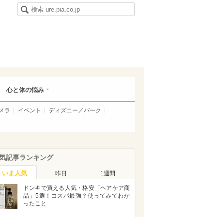
心と体の悩み
メラ
イベント
ディズニー／パーク
気記事ランキング
いま人気
昨日
1週間
ドンキで買える人気・格安「ヘアケア商
品」5選！コスパ最強？使ってみてわか
ったこと