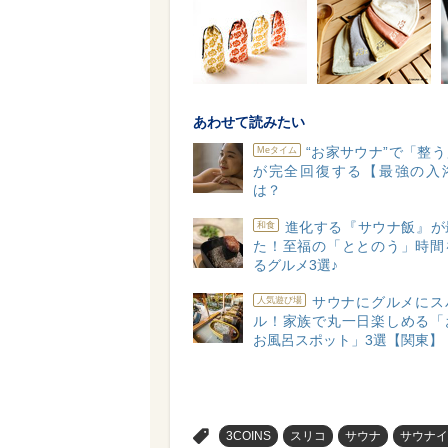
あわせて読みたい
“お家サウナ”で「整
Meタイム
が完全回復する【最強の入
は？
進化する『サウナ飯』が
和食
た！至福の「ととのう」時間
るグルメ3選♪
サウナにグルメにス
人気遊び場
ル！家族で丸一日楽しめる「
お風呂スポット」3選【関東】
>
3COINS
スリコ
サウナ
サウナイ