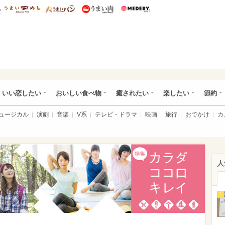
総研 ディズニー特集
mimot.
うまいめし
うまいパン
うまい肉
Medery.
ot.(ミモット)
いい恋したい
おいしい食べ物
癒されたい
楽したい
節約
ミュージカル
演劇
音楽
V系
テレビ・ドラマ
映画
旅行
おでかけ
カ
人
1