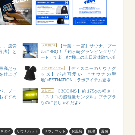
う」。疲労
【千葉・一宮】サウナ、プー
人気遊び場
浴法】と
ルにBBQ！「釣ヶ崎グランピングリゾ
ート」で楽しむ“極上の非日常体験”レポ
最高だっ
【ディズニーのサウナグ
パーク外アイテム
を仕上げ
ッズ】が超可愛い！“サウナの聖
地”×ESTNATIONコラボアイテム登場
パ、プー
【3COINS】約175gの軽さ！
おしゃれ
おすすめ
「スリコの超軽量サンダル」プチプラ
なのにおしゃれだよ♪
キタイ
サウナハット
サウナマット
お風呂
銭湯
温泉