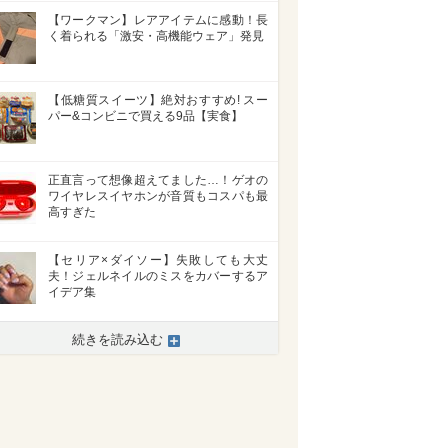
【ワークマン】レアアイテムに感動！長
く着られる「激安・高機能ウェア」発見
【低糖質スイーツ】絶対おすすめ! スー
パー&コンビニで買える9品【実食】
正直言って想像超えてました…！ゲオの
ワイヤレスイヤホンが音質もコスパも最
高すぎた
【セリア×ダイソー】失敗しても大丈
夫！ジェルネイルのミスをカバーするア
イデア集
続きを読み込む