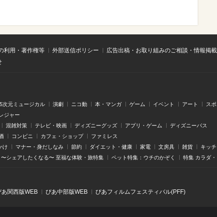
の利用・著作権等
外部送信ポリシー
広告出稿・お取り組みのご相談・情報掲載
せ
.5次元ミュージカル
演劇
ニコ動
本・マンガ
ゲーム
イベント
アート
スポ
レジャー
混雑対策
テレビ・映画
ディズニーグッズ
アプリ・ゲーム
ディズニーパス
酒
コンビニ
カフェ・ショップ
ファミレス
かけ
マナー・身だしなみ
節約
ダイエット・健康
家電
文房具
雑貨
キッチ
〜シェアしたくなる〜 至福な体験・旅特集
ペット特集：ウチのかぞく
特集 カラダ
ぴあ関⻄版WEB
ぴあ中部版WEB
ぴあフィルムフェスティバル(PFF)