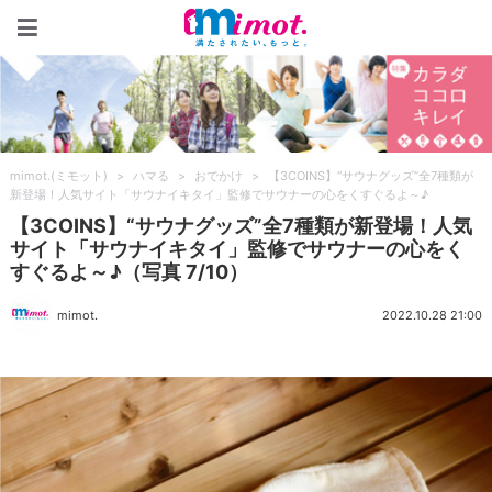
mimot.(ミモット)
mimot.(ミモット)
>
ハマる
>
おでかけ
>
【3COINS】“サウナグッズ”全7種類が
新登場！人気サイト「サウナイキタイ」監修でサウナーの心をくすぐるよ～♪
【3COINS】“サウナグッズ”全7種類が新登場！人気
サイト「サウナイキタイ」監修でサウナーの心をく
すぐるよ～♪（写真 7/10）
mimot.
2022.10.28 21:00