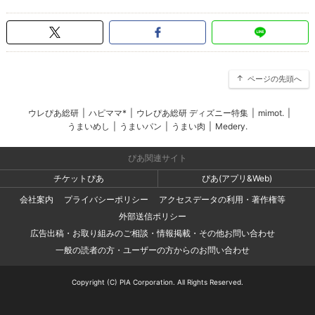
ページの先頭へ
ウレぴあ総研
|
ハピママ*
|
ウレぴあ総研 ディズニー特集
|
mimot.
|
うまいめし
|
うまいパン
|
うまい肉
|
Medery.
ぴあ関連サイト
チケットぴあ
ぴあ(アプリ&Web)
会社案内
プライバシーポリシー
アクセスデータの利用・著作権等
外部送信ポリシー
広告出稿・お取り組みのご相談・情報掲載・その他お問い合わせ
一般の読者の方・ユーザーの方からのお問い合わせ
Copyright (C) PIA Corporation. All Rights Reserved.