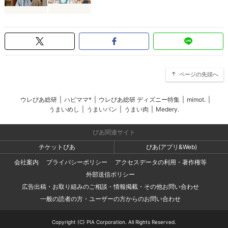
ページの先頭へ
ウレぴあ総研
|
ハピママ*
|
ウレぴあ総研 ディズニー特集
|
mimot.
|
うまいめし
|
うまいパン
|
うまい肉
|
Medery.
ぴあ関連サイト
チケットぴあ
ぴあ(アプリ&Web)
会社案内
プライバシーポリシー
アクセスデータの利用・著作権等
外部送信ポリシー
広告出稿・お取り組みのご相談・情報掲載・その他お問い合わせ
一般の読者の方・ユーザーの方からのお問い合わせ
Copyright (C) PIA Corporation. All Rights Reserved.