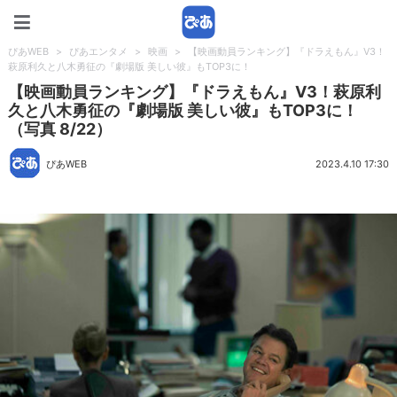
ぴあWEB
ぴあWEB
>
ぴあエンタメ
>
映画
>
【映画動員ランキング】『ドラえもん』V3！
萩原利久と八木勇征の『劇場版 美しい彼』もTOP3に！
【映画動員ランキング】『ドラえもん』V3！萩原利
久と八木勇征の『劇場版 美しい彼』もTOP3に！
（写真 8/22）
ぴあWEB
2023.4.10 17:30