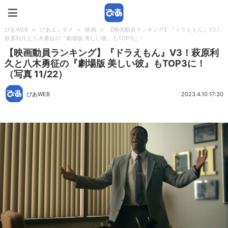
ぴあWEB
ぴあWEB
>
ぴあエンタメ
>
映画
>
【映画動員ランキング】『ドラえもん』V3！
萩原利久と八木勇征の『劇場版 美しい彼』もTOP3に！
【映画動員ランキング】『ドラえもん』V3！萩原利
久と八木勇征の『劇場版 美しい彼』もTOP3に！
（写真 11/22）
ぴあWEB
2023.4.10 17:30