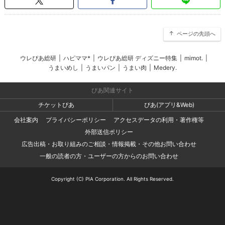
ページの先頭へ
ウレぴあ総研
|
ハピママ*
|
ウレぴあ総研 ディズニー特集
|
mimot.
|
うまいめし
|
うまいパン
|
うまい肉
|
Medery.
ぴあ関連サイト
チケットぴあ
ぴあ(アプリ&Web)
会社案内
プライバシーポリシー
アクセスデータの利用・著作権等
外部送信ポリシー
広告出稿・お取り組みのご相談・情報掲載・その他お問い合わせ
一般の読者の方・ユーザーの方からのお問い合わせ
Copyright (C) PIA Corporation. All Rights Reserved.