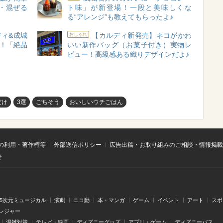
・混ぜる
ト味」が新登場！一段と美味しくな
る“アレンジ”も教えてもらったよ♪
ィ&成城
【カルディ新発売】ネコがかわ
おしゃれ
高！「絶品
いい新作バッグ（お菓子付き）実物レ
ビュー！高級感ある織りデザインだよ♪
だけ
3選
ごちそう
おいしいウチごはん
の利用・著作権等
外部送信ポリシー
広告出稿・お取り組みのご相談・情報掲載
せ
.5次元ミュージカル
演劇
ニコ動
本・マンガ
ゲーム
イベント
アート
スポ
レジャー
混雑対策
テレビ・映画
ディズニーグッズ
アプリ・ゲーム
ディズニーパス