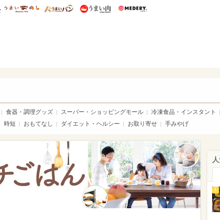
総研 ディズニー特集
mimot.
うまいめし
うまいパン
うまい肉
Medery.
ママ*
食器・調理グッズ
スーパー・ショッピングモール
冷凍食品・インスタント
時短
おもてなし
ダイエット・ヘルシー
お取り寄せ
手みやげ
人
1