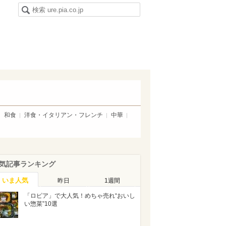
和食
洋食・イタリアン・フレンチ
中華
気記事ランキング
いま人気
昨日
1週間
「ロピア」で大人気！めちゃ売れ“おいし
い惣菜”10選