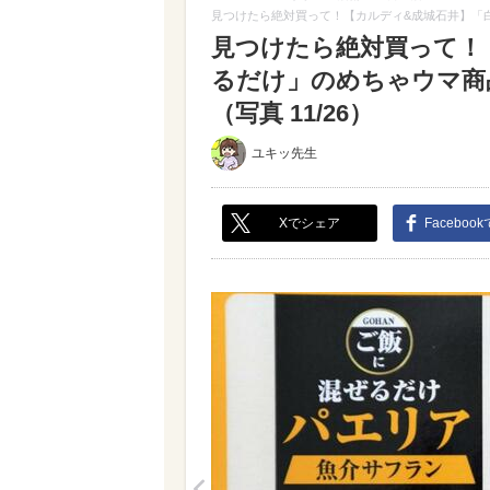
見つけたら絶対買って！【カルディ&成城石井】「
見つけたら絶対買って！
るだけ」のめちゃウマ商
（写真 11/26）
ユキッ先生
Xでシェア
Faceboo