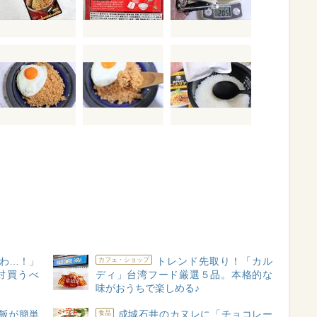
わ…！」
トレンド先取り！「カル
カフェ・ショップ
対買うべ
ディ」台湾フード厳選５品。本格的な
味がおうちで楽しめる♪
飯が簡単
成城石井のカヌレに「チョコレー
食品