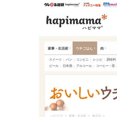
ウレぴあ総研
ハピママ*
ウレぴあ
ハピ
家事・生活術
ウチごはん
肉
スイーツ
パン
コンビニ
レシピ
調味料
ビール
日本酒
アルコール
コーヒー・茶
>
>
>
ハピママ*
家事・生活術
食生活