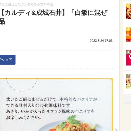
白飯に混ぜるだけ」のめちゃウマ商品
2
【カルディ&成城石井】「白飯に混ぜ
品
3
2023.5.24 17:03
4
kでシェア
5