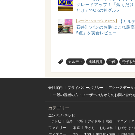
グレードアップ！「焼くだけ
だけ」でOKの神グルメ
【カルデ
スーパー・ショッピングモール
石井】“パンのお供”にこれ最
5点」を実食レビュー
>
カルディ
成城石井
ご飯
混ぜる
会社案内
プライバシーポリシー
アクセスデータ
一般の読者の方・ユーザーの方からのお問い合わ
カテゴリー
エンタメ･テレビ
テレビ
音楽
V系
アイドル
映画
アニメ
2
ファミリー
家庭
子ども
おしゃれ
おでかけ・
ディズニー
TDL
TDS
裏ワザ・攻略
混雑予想