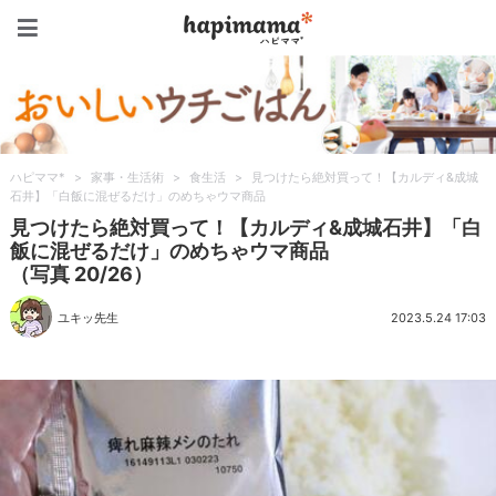
ハピママ*
ハピママ*
>
家事・生活術
>
食生活
>
見つけたら絶対買って！【カルディ&成城
石井】「白飯に混ぜるだけ」のめちゃウマ商品
見つけたら絶対買って！【カルディ&成城石井】「白
飯に混ぜるだけ」のめちゃウマ商品
（写真 20/26）
ユキッ先生
2023.5.24 17:03