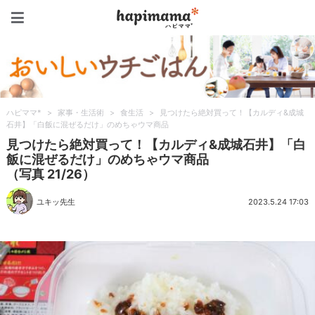
ハピママ*
ハピママ*
>
家事・生活術
>
食生活
>
見つけたら絶対買って！【カルディ&成城
石井】「白飯に混ぜるだけ」のめちゃウマ商品
見つけたら絶対買って！【カルディ&成城石井】「白
飯に混ぜるだけ」のめちゃウマ商品
（写真 21/26）
ユキッ先生
2023.5.24 17:03