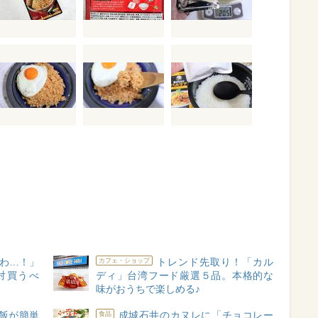
わ…！」
トレンド先取り！「カル
カフェ・ショップ
対買うべ
ディ」台湾フード厳選５品。本格的な
味がおうちで楽しめる♪
飯が簡単
成城石井のカヌレに「チョコレー
食品