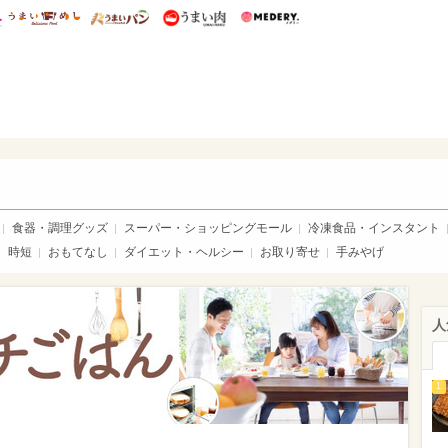
総研 ディズニー特集
mimot.
うまいめし
うまいパン
うまい肉
Medery.
ママ*
食器・調理グッズ
スーパー・ショッピングモール
冷凍食品・インスタント
時短
おもてなし
ダイエット・ヘルシー
お取り寄せ
手みやげ
人
1