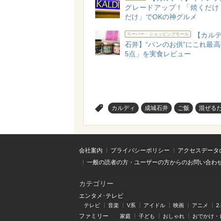
グレードアップ！「焼くだけ
だけ」でOKの神グルメ
【カルデ
スーパー・ショッピングモール
石井】“パンのお供”にこれ最
5点」を実食レビュー
>
カルディ
成城石井
ご飯
混ぜる
会社案内
プライバシーポリシー
アクセスデータ
一般の読者の方・ユーザーの方からのお問い合わ
カテゴリー
エンタメ･テレビ
テレビ
音楽
V系
アイドル
映画
アニメ
2
ファミリー
家庭
子ども
おしゃれ
おでかけ・