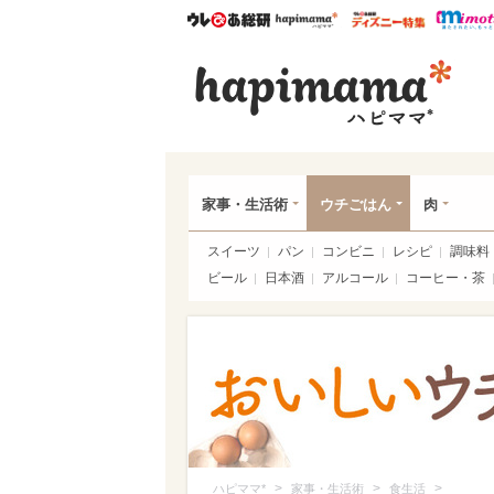
ウレぴあ総研
ハピママ*
ウレぴあ
ハピ
家事・生活術
ウチごはん
肉
スイーツ
パン
コンビニ
レシピ
調味料
ビール
日本酒
アルコール
コーヒー・茶
>
>
>
ハピママ*
家事・生活術
食生活