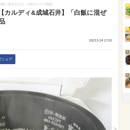
白飯に混ぜるだけ」のめちゃウマ商品
2
【カルディ&成城石井】「白飯に混ぜ
品
3
2023.5.24 17:03
4
kでシェア
5