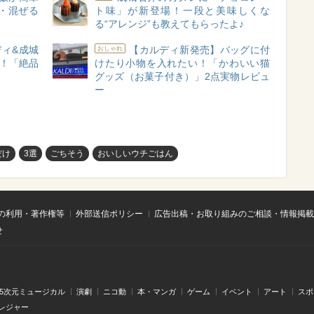
・混ぜる
ト味」が新登場！一段と美味しくな
る“アレンジ”も教えてもらったよ♪
ィ&成城
【カルディ新発売】バッグに付
おしゃれ
高！「絶品
けたり小物を入れたい！「かわいい猫
グッズ（お菓子付き）」2点実物レビュ
ー
だけ
3選
ごちそう
おいしいウチごはん
の利用・著作権等
外部送信ポリシー
広告出稿・お取り組みのご相談・情報掲載
せ
.5次元ミュージカル
演劇
ニコ動
本・マンガ
ゲーム
イベント
アート
スポ
レジャー