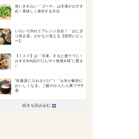
使いきれない「ゴーヤ」は冷凍がおすす
め！美味しく保存する方法
いろいろ作れてアレンジ自在！「おにぎ
り焼き器」がかなり使える【使用レビュ
ー】
【ミスド】は「冷凍」すると激ウマに！
おすすめ4品の“ひんやり食感＆味”に驚き
♪
“炊飯器に入れるだけ”！「お米が劇的に
おいしくなる」ご飯のかんたん裏ワザ8
選
続きを読み込む
>