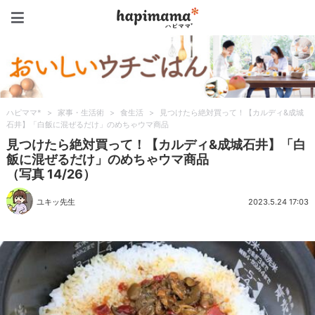
ハピママ*
ハピママ*
>
家事・生活術
>
食生活
>
見つけたら絶対買って！【カルディ&成城
石井】「白飯に混ぜるだけ」のめちゃウマ商品
見つけたら絶対買って！【カルディ&成城石井】「白
飯に混ぜるだけ」のめちゃウマ商品
（写真 14/26）
ユキッ先生
2023.5.24 17:03