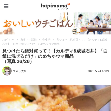
ハピママ*
ハピママ*
>
家事・生活術
>
食生活
>
見つけたら絶対買って！【カルディ&成城
石井】「白飯に混ぜるだけ」のめちゃウマ商品
見つけたら絶対買って！【カルディ&成城石井】「白
飯に混ぜるだけ」のめちゃウマ商品
（写真 26/26）
ユキッ先生
2023.5.24 17:03