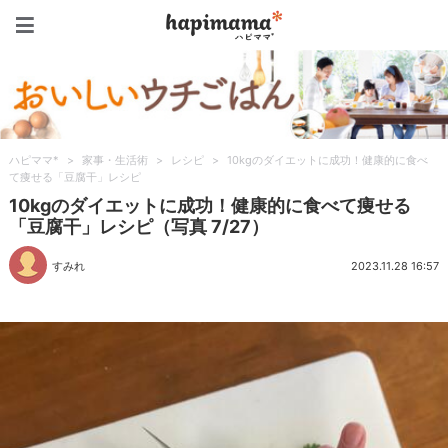
ハピママ*
ハピママ*
>
家事・生活術
>
レシピ
>
10kgのダイエットに成功！健康的に食べ
て痩せる「豆腐干」レシピ
10kgのダイエットに成功！健康的に食べて痩せる
「豆腐干」レシピ（写真 7/27）
すみれ
2023.11.28 16:57