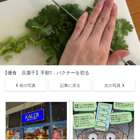
【優食 豆腐干】手順1．パクチーを切る
前の写真
記事に戻る
次の写真