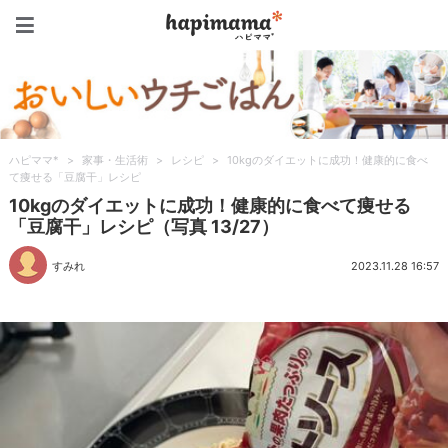
ハピママ*
ハピママ*
>
家事・生活術
>
レシピ
>
10kgのダイエットに成功！健康的に食べ
て痩せる「豆腐干」レシピ
10kgのダイエットに成功！健康的に食べて痩せる
「豆腐干」レシピ（写真 13/27）
すみれ
2023.11.28 16:57