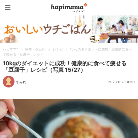
ハピママ*
ハピママ*
>
家事・生活術
>
レシピ
>
10kgのダイエットに成功！健康的に食べ
て痩せる「豆腐干」レシピ
10kgのダイエットに成功！健康的に食べて痩せる
「豆腐干」レシピ（写真 15/27）
すみれ
2023.11.28 16:57