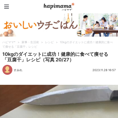
ハピママ*
ハピママ*
>
家事・生活術
>
レシピ
>
10kgのダイエットに成功！健康的に食べ
て痩せる「豆腐干」レシピ
10kgのダイエットに成功！健康的に食べて痩せる
「豆腐干」レシピ（写真 20/27）
すみれ
2023.11.28 16:57