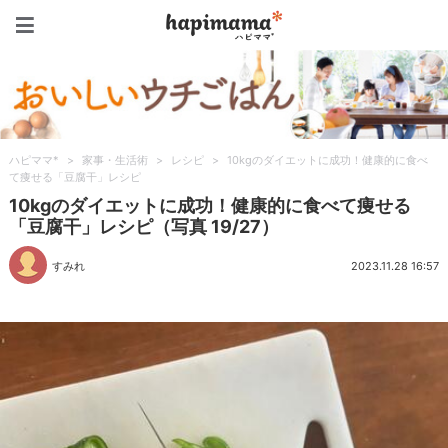
ハピママ*
ハピママ*
>
家事・生活術
>
レシピ
>
10kgのダイエットに成功！健康的に食べ
て痩せる「豆腐干」レシピ
10kgのダイエットに成功！健康的に食べて痩せる
「豆腐干」レシピ（写真 19/27）
すみれ
2023.11.28 16:57