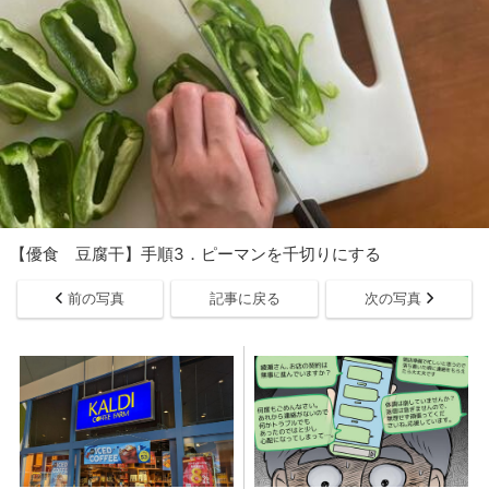
【優食 豆腐干】手順3．ピーマンを千切りにする
前の写真
記事に戻る
次の写真