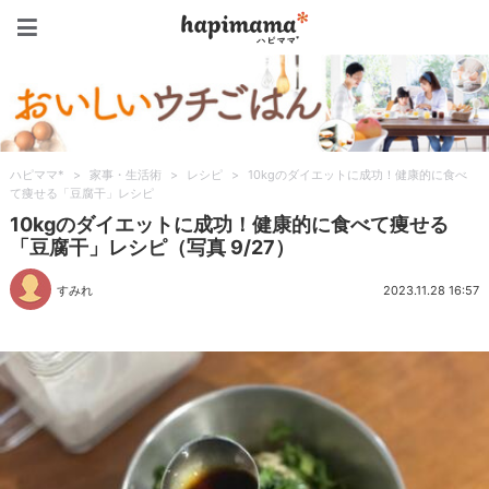
ハピママ*
ハピママ*
>
家事・生活術
>
レシピ
>
10kgのダイエットに成功！健康的に食べ
て痩せる「豆腐干」レシピ
10kgのダイエットに成功！健康的に食べて痩せる
「豆腐干」レシピ（写真 9/27）
すみれ
2023.11.28 16:57