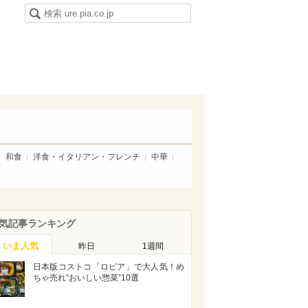
和食
洋食・イタリアン・フレンチ
中華
気記事ランキング
いま人気
昨日
1週間
日本版コストコ「ロピア」で大人気！め
ちゃ売れ“おいしい惣菜”10選