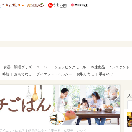
総研 ディズニー特集
mimot.
うまいめし
うまいパン
うまい肉
Medery.
ママ*
食器・調理グッズ
スーパー・ショッピングモール
冷凍食品・インスタント
時短
おもてなし
ダイエット・ヘルシー
お取り寄せ
手みやげ
人
1
gのダイエットに成功！健康的に食べて痩せる「豆腐干」レシピ