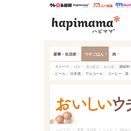
ウレぴあ総研
ハピママ*
ウレぴあ
ハピ
家事・生活術
ウチごはん
肉
スイーツ
パン
コンビニ
レシピ
調味料
ビール
日本酒
アルコール
コーヒー・茶
>
>
>
ハピママ*
家事・生活術
レシピ
10k