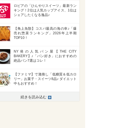
ロピアの「ひんやりスイーツ」最新ラン
キング！2位は人気カップアイス、1位は
シェアしたくなる逸品♪
【角上魚類】コスパ最高の海の幸♪「爆
売れ惣菜ランキング」2026年上半期
TOP10！
NY発の人気パン屋【THE CITY
BAKERY】♪「パン好き」におすすめの
絶品パン7選はコレ！
【ファミマ】で激推し「低糖質＆低カロ
リー」お菓子・スイーツ8品♪ ダイエット
中もおすすめ！
続きを読み込む