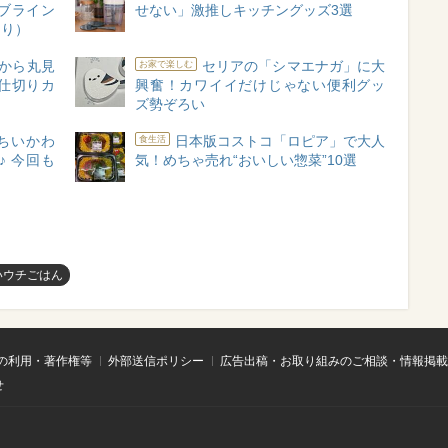
ブライン
せない」激推しキッチングッズ3選
あり）
から丸見
セリアの「シマエナガ」に大
お家で楽しむ
仕切りカ
興奮！カワイイだけじゃない便利グッ
ズ勢ぞろい
のちいかわ
日本版コストコ「ロピア」で大人
食生活
♪ 今回も
気！めちゃ売れ“おいしい惣菜”10選
いウチごはん
の利用・著作権等
外部送信ポリシー
広告出稿・お取り組みのご相談・情報掲載
せ