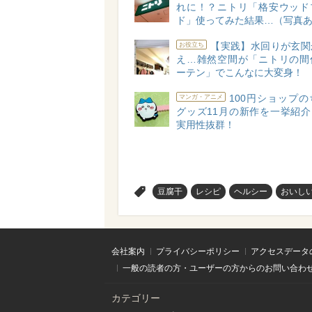
れに！？ニトリ「格安ウッド
ド」使ってみた結果…（写真
【実践】水回りが玄関
お役立ち
え…雑然空間が「ニトリの間
ーテン」でこんなに大変身！
100円ショップ
マンガ・アニメ
グッズ11月の新作を一挙紹介
実用性抜群！
>
豆腐干
レシピ
ヘルシー
おいし
会社案内
プライバシーポリシー
アクセスデータ
一般の読者の方・ユーザーの方からのお問い合わ
カテゴリー