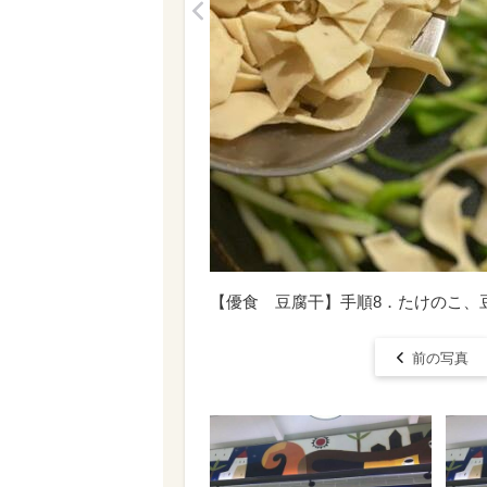
<
【優食 豆腐干】手順8．たけのこ、
前の写真