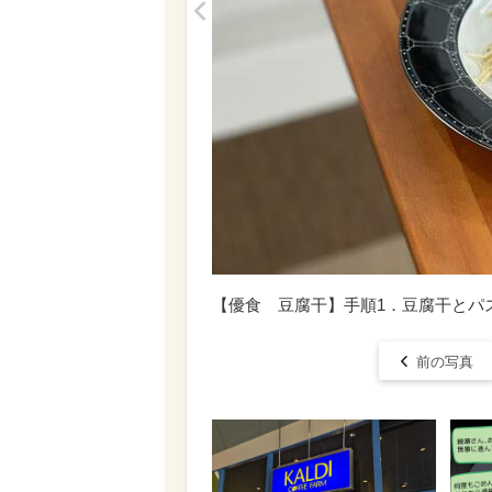
<
【優食 豆腐干】手順1．豆腐干とパ
前の写真