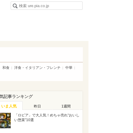
和食
洋食・イタリアン・フレンチ
中華
気記事ランキング
いま人気
昨日
1週間
「ロピア」で大人気！めちゃ売れ“おいし
い惣菜”10選