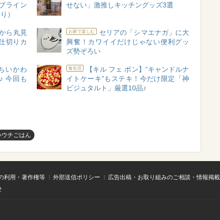
ブライン
せない」激推しキッチングッズ3選
あり）
から丸見
セリアの「シマエナガ」に大
お家で楽しむ
仕切りカ
興奮！カワイイだけじゃない便利グッ
ズ勢ぞろい
のちいかわ
【キル フェ ボン】“キャンドルナ
食生活
♪ 今回も
イトケーキ”もステキ！今だけ限定「神
ビジュタルト」厳選10品♪
いウチごはん
の利用・著作権等
外部送信ポリシー
広告出稿・お取り組みのご相談・情報掲載
せ