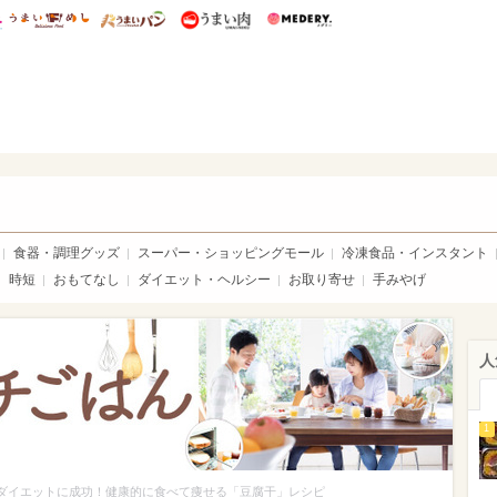
総研 ディズニー特集
mimot.
うまいめし
うまいパン
うまい肉
Medery.
ママ*
食器・調理グッズ
スーパー・ショッピングモール
冷凍食品・インスタント
時短
おもてなし
ダイエット・ヘルシー
お取り寄せ
手みやげ
人
1
gのダイエットに成功！健康的に食べて痩せる「豆腐干」レシピ