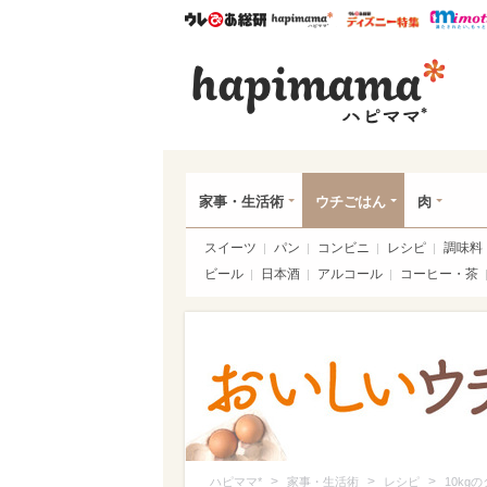
ウレぴあ総研
ハピママ*
ウレぴあ
ハピ
家事・生活術
ウチごはん
肉
スイーツ
パン
コンビニ
レシピ
調味料
ビール
日本酒
アルコール
コーヒー・茶
>
>
>
ハピママ*
家事・生活術
レシピ
10k