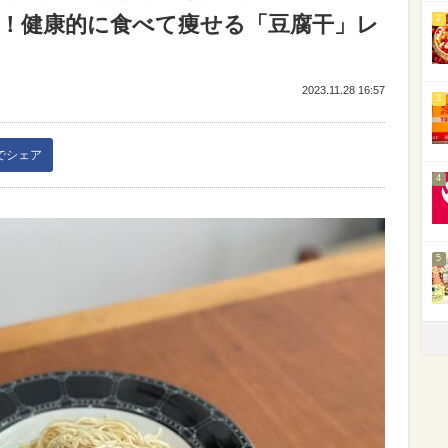
功！健康的に食べて痩せる「豆腐干」レ
2
2023.11.28 16:57
3
kでシェア
4
5