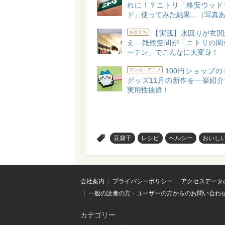
れに！？ニトリ「格安ウッド
ド」使ってみた結果…（写真
【実践】水回りが玄関
お役立ち
え…雑然空間が「ニトリの間
ーテン」でこんなに大変身！
100円ショップ
マンガ・アニメ
グッズ11月の新作を一挙紹介
実用性抜群！
>
豆腐干
レシピ
ヘルシー
おいし
会社案内
プライバシーポリシー
アクセスデータ
一般の読者の方・ユーザーの方からのお問い合わ
カテゴリー