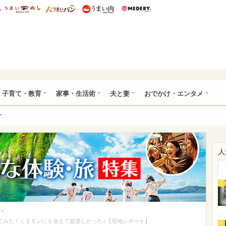
総研 ディズニー特集
mimot.
うまいめし
うまいパン
うまい肉
Medery.
ママ*
子育て・教育
家事・生活術
夫と妻
おでかけ・エンタメ
ー
人
1
>
ってみた！くまモンにも会えて超楽しかった♪【現地レポート】
2