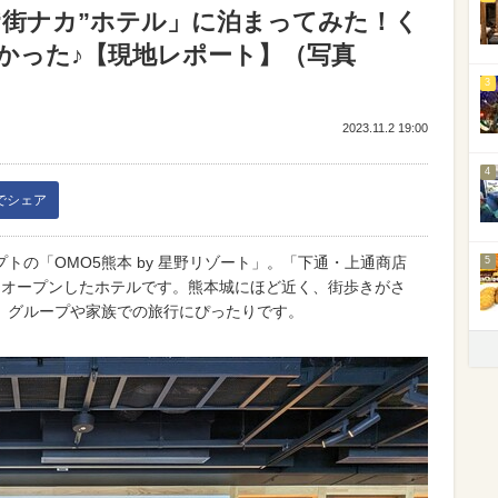
“街ナカ”ホテル」に泊まってみた！く
かった♪【現地レポート】（写真
3
2023.11.2 19:00
4
kでシェア
トの「OMO5熊本 by 星野リゾート」。「下通・上通商店
5
にオープンしたホテルです。熊本城にほど近く、街歩きがさ
、グループや家族での旅行にぴったりです。