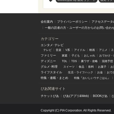
会社案内
プライバシーポリシー
アクセスデータ
一般の読者の方・ユーザーの方からのお問い合わ
カテゴリー
エンタメ･テレビ
テレビ
音楽
V系
アイドル
映画
アニメ
2
ファミリー
家庭
子ども
おしゃれ
おでかけ・
ディズニー
TDL
TDS
裏ワザ・攻略
混雑予想
グルメ･料理
スイーツ
食品
飲料
お菓子
お
ライフスタイル
生活・ライフハック
お金
おで
特集
・
連載
・
まとめ
特集『おいしいウチごはん』
ぴあ関連サイト
チケットぴあ
ぴあ(アプリ&Web)
BOOKぴあ
Copyright (C) PIA Corporation. All Rights Reserved.