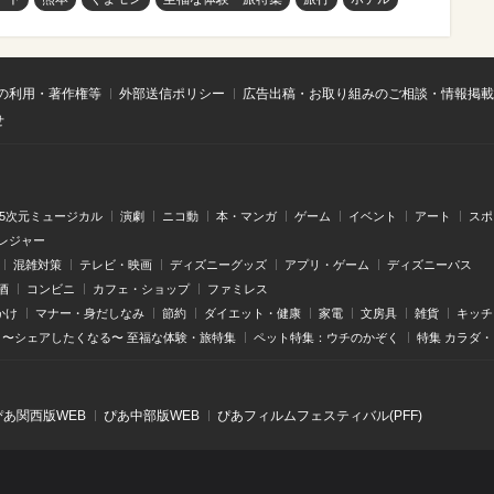
の利用・著作権等
外部送信ポリシー
広告出稿・お取り組みのご相談・情報掲載
せ
.5次元ミュージカル
演劇
ニコ動
本・マンガ
ゲーム
イベント
アート
スポ
レジャー
混雑対策
テレビ・映画
ディズニーグッズ
アプリ・ゲーム
ディズニーパス
酒
コンビニ
カフェ・ショップ
ファミレス
かけ
マナー・身だしなみ
節約
ダイエット・健康
家電
文房具
雑貨
キッチ
〜シェアしたくなる〜 至福な体験・旅特集
ペット特集：ウチのかぞく
特集 カラダ
ぴあ関⻄版WEB
ぴあ中部版WEB
ぴあフィルムフェスティバル(PFF)