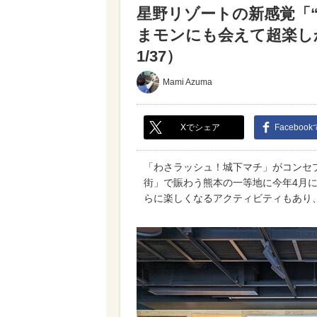
星野リゾートの新感覚「
まモンにも会えて超楽し
1/37）
Mami Azuma
Xでシェア
Faceboo
「わさラッシュ！城下マチ」がコンセプ
街」で賑わう熊本の一等地に今年4月
らに楽しくなるアクティビティもあり