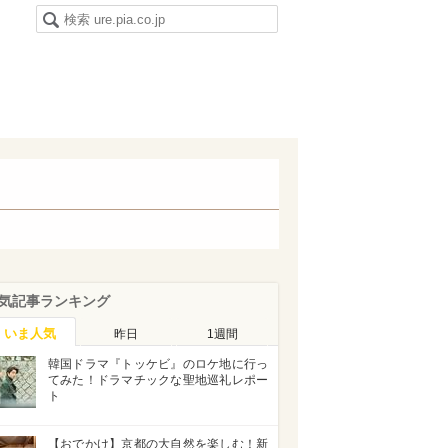
気記事ランキング
いま人気
昨日
1週間
韓国ドラマ『トッケビ』のロケ地に行っ
てみた！ドラマチックな聖地巡礼レポー
ト
【おでかけ】京都の大自然を楽しむ！新