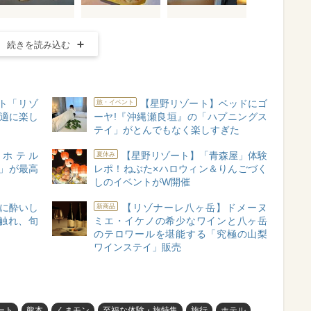
続きを読み込む
ト「リゾ
【星野リゾート】ベッドにゴ
旅・イベント
快適に楽し
ーヤ!『沖縄瀬良垣』の「ハプニングス
テイ」がとんでもなく楽しすぎた
！ホテル
【星野リゾート】「青森屋」体験
夏休み
ヶ岳」が最高
レポ！ねぶた×ハロウィン＆りんごづく
しのイベントがW開催
に酔いし
【リゾナーレ八ヶ岳】ドメーヌ
新商品
触れ、旬
ミエ・イケノの希少なワインと八ヶ岳
のテロワールを堪能する「究極の山梨
ワインステイ」販売
ート
熊本
くまモン
至福な体験・旅特集
旅行
ホテル