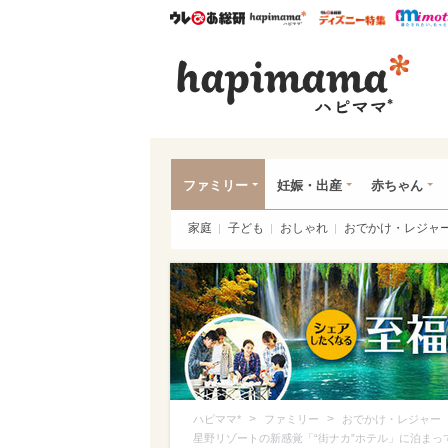
ウレぴあ総研
ハピママ*
ウレぴあ
ハピ
ファミリー
妊娠・出産
赤ちゃん
家庭
子ども
おしゃれ
おでかけ・レジャ
>
>
ハピママ*
ファミリー
おでかけ・レジャー
星野リゾートの新感覚「“街ナカ”ホテル」に泊ま