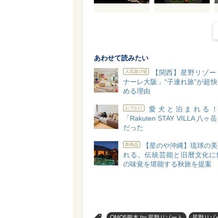
あわせて読みたい
【関西】星野リゾー
人気遊び場
ナーレ大阪」“子連れ旅”が超
める理由
愛犬と泊まれる
おでかけ
「Rakuten STAY VILLA 八
だった
【星のや沖縄】琉球の美
新商品
れる。伝統芸能と旧暦文化に
の味覚を堪能する秋旅を提案
>
OMO5熊本 by 星野リゾート
星野リゾ