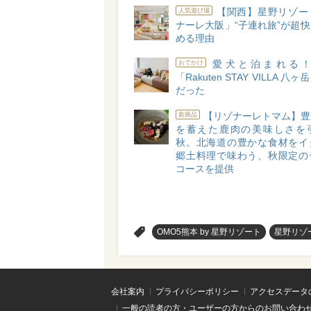
【関西】星野リゾー
人気遊び場
ナーレ大阪」“子連れ旅”が超
める理由
愛犬と泊まれる
おでかけ
「Rakuten STAY VILLA 八
だった
【リゾナーレトマム】豊
新商品
を蓄えた鹿肉の美味しさを
秋。北海道の豊かな食材をイ
郷土料理で味わう、秋限定の
コースを提供
>
OMO5熊本 by 星野リゾート
星野リゾ
会社案内
プライバシーポリシー
アクセスデータ
一般の読者の方・ユーザーの方からのお問い合わ