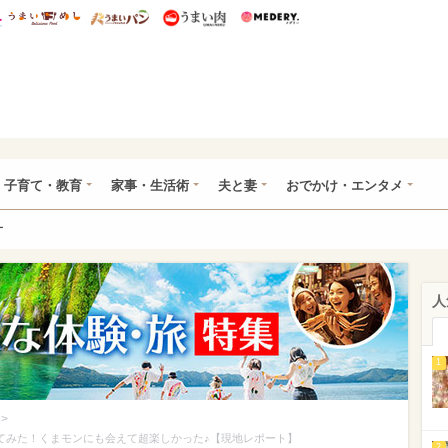
総研 ディズニー特集
mimot.
うまいめし
うまいパン
うまい肉
Medery.
ママ*
子育て・教育
家事・生活術
夫と妻
おでかけ・エンタメ
ー
人
1
>
ってみた！くまモンにも会えて超楽しかった♪【現地レポート】
2