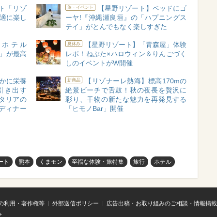
ト「リゾ
【星野リゾート】ベッドにゴ
旅・イベント
快適に楽し
ーヤ!『沖縄瀬良垣』の「ハプニングス
テイ」がとんでもなく楽しすぎた
！ホテル
【星野リゾート】「青森屋」体験
夏休み
ヶ岳」が最高
レポ！ねぶた×ハロウィン＆りんごづく
しのイベントがW開催
かに栄養
【リゾナーレ熱海】標高170mの
新商品
引き出す
絶景ビーチで舌鼓！秋の夜長を贅沢に
タリアの
彩り、干物の新たな魅力を再発見する
ディナー
「ヒモノBar」開催
ート
熊本
くまモン
至福な体験・旅特集
旅行
ホテル
の利用・著作権等
外部送信ポリシー
広告出稿・お取り組みのご相談・情報掲載
せ