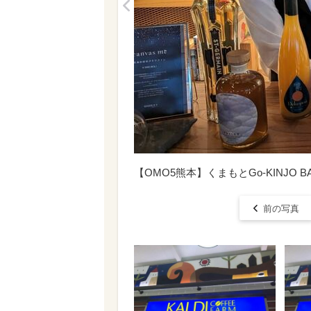
<
【OMO5熊本】くまもとGo-KINJO B
前の写真