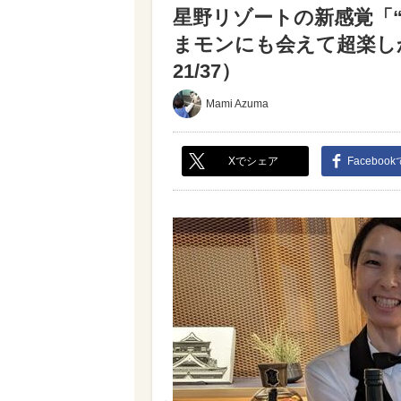
星野リゾートの新感覚「
まモンにも会えて超楽し
21/37）
Mami Azuma
Xでシェア
Faceboo