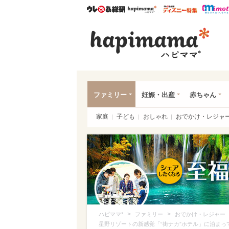
ウレぴあ総研
ハピママ*
ウレぴあ
ハピ
ファミリー
妊娠・出産
赤ちゃん
家庭
子ども
おしゃれ
おでかけ・レジャ
>
>
ハピママ*
ファミリー
おでかけ・レジャー
星野リゾートの新感覚「“街ナカ”ホテル」に泊ま