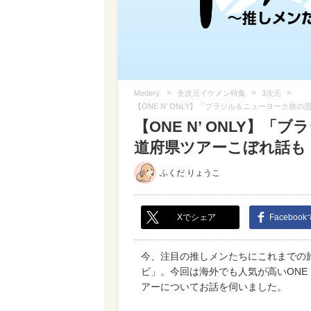
>
>
>
Medery.
全次元イケメン特集
3次元
【ONE N’ ONLY】「ブラジル＆ニューヨーク旅
【ONE N’ ONLY】
道府県ツアーこぼれ話も！
ふくだ りょうこ
Xでシェア
Faceboo
今、注目の推しメンたちにこれまでの
ビ」。今回は海外でも人気が高いONE 
アーについてお話を伺いました。