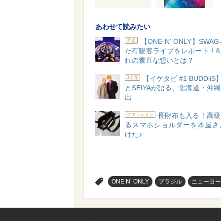
あわせて読みたい
【ONE N’ ONLY】SW
音楽
た有観客ライブをレポート！6
れの素直な想いとは？
【イケタビ #1 BUDDiiS】
3次元
とSEIYAが語る、北海道・沖
出
長財布も入る！高級
ファッション
るスマホショルダーを本屋さ
けた♪
>
ONE N’ ONLY
ブラジル
ニューヨー