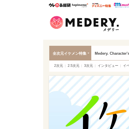
ウレぴあ総研
ハピママ*
ウレぴあ
Mede
全次元イケメン特集
Medery. Character'
2次元
2.5次元
3次元
インタビュー
イ