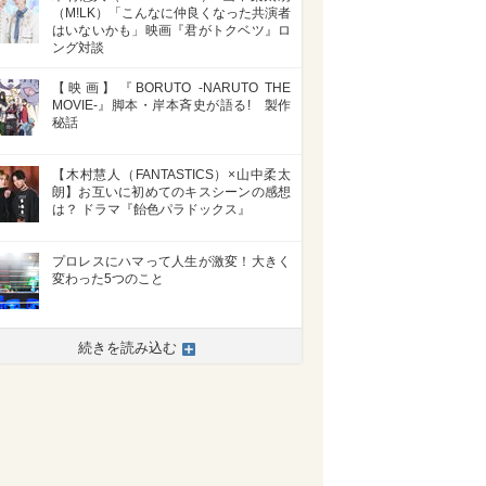
（M!LK）「こんなに仲良くなった共演者
はいないかも」映画『君がトクベツ』ロ
ング対談
【映画】『BORUTO -NARUTO THE
MOVIE-』脚本・岸本斉史が語る! 製作
秘話
【木村慧人（FANTASTICS）×山中柔太
朗】お互いに初めてのキスシーンの感想
は？ ドラマ『飴色パラドックス』
プロレスにハマって人生が激変！大きく
変わった5つのこと
続きを読み込む