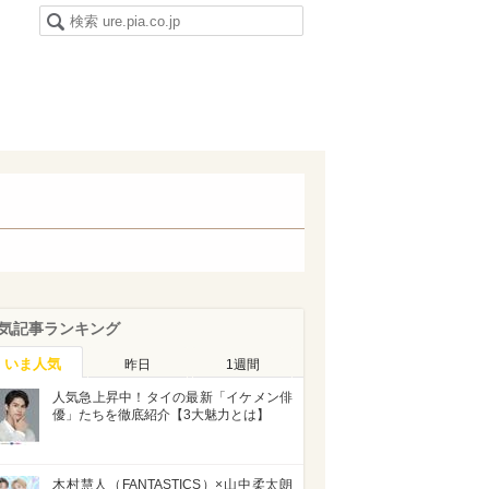
気記事ランキング
いま人気
昨日
1週間
人気急上昇中！タイの最新「イケメン俳
優」たちを徹底紹介【3大魅力とは】
木村慧人（FANTASTICS）×山中柔太朗