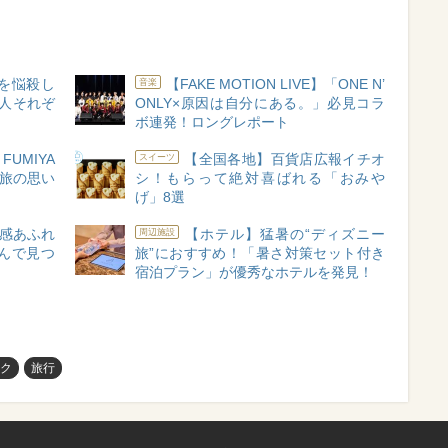
AGを悩殺し
【FAKE MOTION LIVE】「ONE N’
音楽
人それぞ
ONLY×原因は自分にある。」必見コラ
ボ連発！ロングレポート
FUMIYA
【全国各地】百貨店広報イチオ
スイーツ
縄旅の思い
シ！もらって絶対喜ばれる「おみや
げ」8選
感あふれ
【ホテル】猛暑の“ディズニー
周辺施設
んで見つ
旅”におすすめ！「暑さ対策セット付き
宿泊プラン」が優秀なホテルを発見！
ク
旅行