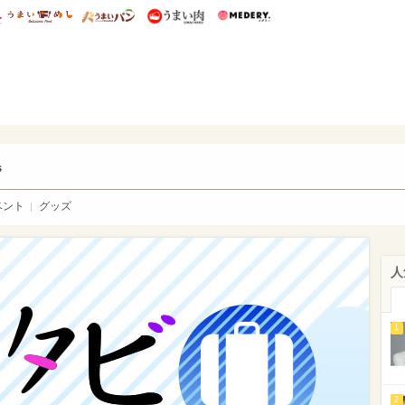
総研 ディズニー特集
mimot.
うまいめし
うまいパン
うまい肉
Medery.
ry.
s
ベント
グッズ
人
1
2