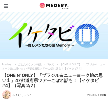
Medery.
Medery.
>
全次元イケメン特集
>
3次元
>
【ONE N’ ONLY】「ブラジル＆ニュー
ヨーク旅の思い出」47都道府県ツアーこぼれ話も！【イケタビ#4】
【ONE N’ ONLY】「ブラジル＆ニューヨーク旅の思
い出」47都道府県ツアーこぼれ話も！【イケタビ
#4】（写真 2/7）
ふくだ りょうこ
2023.12.1 11:18