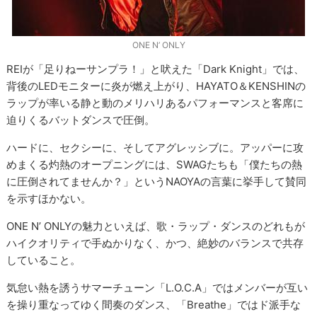
ONE N’ ONLY
REIが「足りねーサンプラ！」と吠えた「Dark Knight」では、
背後のLEDモニターに炎が燃え上がり、HAYATO＆KENSHINの
ラップが率いる静と動のメリハリあるパフォーマンスと客席に
迫りくるバットダンスで圧倒。
ハードに、セクシーに、そしてアグレッシブに。アッパーに攻
めまくる灼熱のオープニングには、SWAGたちも「僕たちの熱
に圧倒されてませんか？」というNAOYAの言葉に挙手して賛同
を示すほかない。
ONE N’ ONLYの魅力といえば、歌・ラップ・ダンスのどれもが
ハイクオリティで手ぬかりなく、かつ、絶妙のバランスで共存
していること。
気怠い熱を誘うサマーチューン「L.O.C.A」ではメンバーが互い
を操り重なってゆく間奏のダンス、「Breathe」ではド派手な