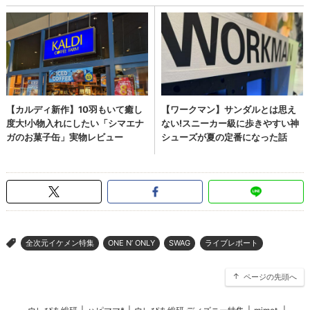
全次元イケメン特集
ONE N’ ONLY
SWAG
ライブレポート
>
ページの先頭へ