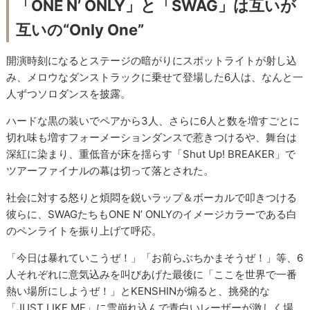
「ONE N’ ONLY」と「SWAG」は互いが
互いの“Only One”
開演時刻になるとステージの暗がりにスポットライトが射し込
み、メロウなダンストラックに乗せて登場した6人は、なんと一
人ずつソロダンスを披露。
ハードな黒の装いでペアから3人、さらに6人と数を増すごとに
切れ味も増すフォーメーションダンスで惹きつけるや、舞台は
深紅に染まり、重低音が床を揺らす「Shut Up! BREAKER」で
ツアーファイナルの幕は切って落とされた。
社会に対する怒りと煩悶を鋭いラップ＆ボーカルで叩きつける
彼らに、SWAGたちもONE N’ ONLYのイメージカラーである白
のペンライトを振り上げて呼応。
「今日は暴れていこうぜ！」「お前らぶちかまそうぜ！」等、6
人それぞれに意気込みを叫びあげた最後に「ここを世界で一番
熱い場所にしようぜ！」とKENSHINが煽ると、挑発的な
「JUST LIKE ME」に雪崩れ込んで青白いレーザーが激しく場