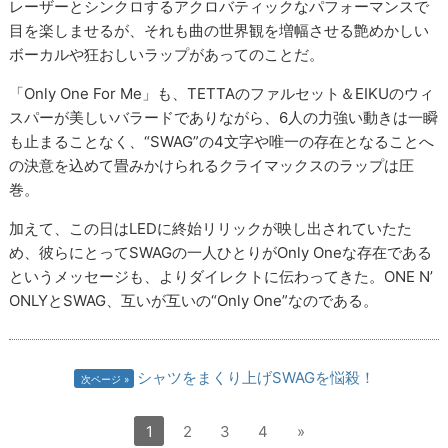
レーザーとシンクロするアクロバティックなパフォーマンスで
目を楽しませるが、それも曲の世界観を増幅させる艶めかしい
ボーカルや狂おしいラップがあってのことだ。
「Only One For Me」も、TETTAのファルセット＆EIKUのウィ
スパーが美しいバラードでありながら、6人の力強い動きは一瞬
も止まることなく、“SWAG”の4文字や唯一の存在となることへ
の決意を込めて畳みかけられるクライマックスのラップは圧
巻。
加えて、この日はLEDに終始リリックが映し出されていたた
め、彼らにとってSWAGの一人ひとりがOnly Oneな存在である
というメッセージも、よりダイレクトに伝わってきた。ONE N’
ONLYとSWAG、互いが互いの“Only One”なのである。
シャツをまくり上げSWAGを悩殺！
次ページ
1
2
3
4
»