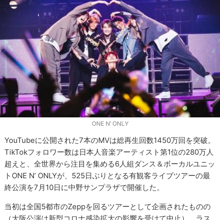
ONE N’ ONLY
YouTubeに公開された7本のMVは総再生回数1450万回を突破。
TikTokフォロワー数は日本人音楽アーティスト第1位の280万人
超えと、全世界から注目を集める6人組ダンス＆ボーカルユニッ
トONE N’ ONLYが、525日ぶりとなる有観客ライブツアーの最
終公演を7月10日に中野サンプラザで開催した。
当初は全国5都市のZeppを回るツアーとして企画されたものの
（大阪公演は新型コロナ感染拡大の影響を受けて中止）、ラス