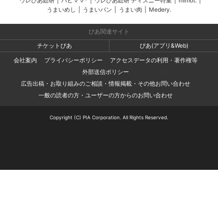
ウレぴあ総研
|
ハピママ*
|
ウレぴあ総研 ディズニー特集
|
mimot.
|
うまいめし
|
うまいパン
|
うまい肉
|
Medery.
ぴあ関連サイト
チケットぴあ
ぴあ(アプリ&Web)
会社案内
プライバシーポリシー
アクセスデータの利用・著作権等
外部送信ポリシー
広告出稿・お取り組みのご相談・情報掲載・その他お問い合わせ
一般の読者の方・ユーザーの方からのお問い合わせ
Copyright (C) PIA Corporation. All Rights Reserved.