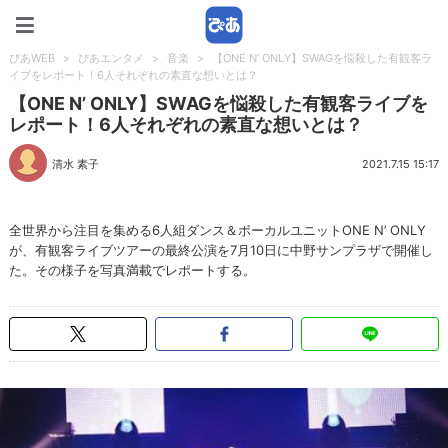
ぴあWEB
ぴあWEB
>
ぴあエンタメ
>
音楽
>
【ONE N’ ONLY】SWAGを悩殺した有観客ラ
イブをレポート！6人それぞれの素直な想いとは？
【ONE N’ ONLY】SWAGを悩殺した有観客ライブを
レポート！6人それぞれの素直な想いとは？
清水 素子
2021.7.15 15:17
全世界から注目を集める6人組ダンス＆ボーカルユニットONE N’ ONLY
が、有観客ライブツアーの最終公演を7月10日に中野サンプラザで開催し
た。その様子を写真満載でレポートする。